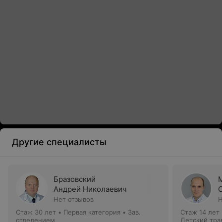
Другие специалисты
Бразовский
Андрей Николаевич
Нет отзывов
Н
Стаж 30 лет
•
Первая категория
•
Зав.
Стаж 14 лет
отделением
Детский тра