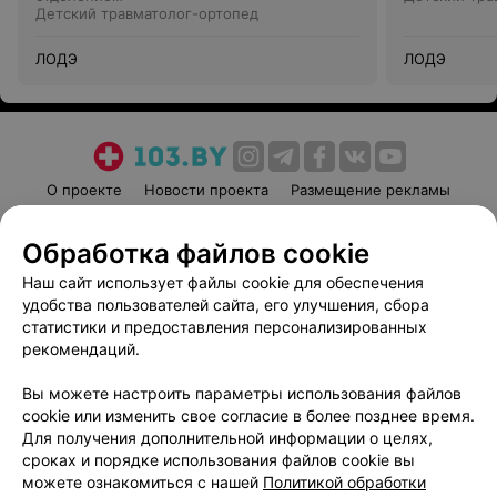
Детский травматолог-ортопед
ЛОДЭ
ЛОДЭ
О проекте
Новости проекта
Размещение рекламы
Медицинский маркетинг
Публичный договор
Обработка файлов cookie
Пользовательское соглашение
Способы оплаты
Наш сайт использует файлы cookie для обеспечения
Вакансии
Партнеры
удобства пользователей сайта, его улучшения, сбора
Написать руководителю 103.by
статистики и предоставления персонализированных
Написать в поддержку
рекомендаций.
Персональные настройки cookie
Вы можете настроить параметры использования файлов
Обработка персональных данных
cookie или изменить свое согласие в более позднее время.
Для получения дополнительной информации о целях,
сроках и порядке использования файлов cookie вы
можете ознакомиться с нашей
Политикой обработки