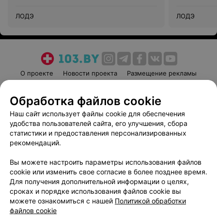
ЛОДЭ
ЛОДЭ
О проекте
Новости проекта
Размещение рекламы
Медицинский маркетинг
Публичный договор
Обработка файлов cookie
Пользовательское соглашение
Способы оплаты
Наш сайт использует файлы cookie для обеспечения
Вакансии
Партнеры
удобства пользователей сайта, его улучшения, сбора
Написать руководителю 103.by
статистики и предоставления персонализированных
Написать в поддержку
рекомендаций.
Персональные настройки cookie
Вы можете настроить параметры использования файлов
Обработка персональных данных
cookie или изменить свое согласие в более позднее время.
Для получения дополнительной информации о целях,
сроках и порядке использования файлов cookie вы
можете ознакомиться с нашей
Политикой обработки
файлов cookie