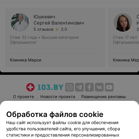
Юшкевич
Сергей Валентинович
5 отзывов
3.0
2
Стаж 32 года
•
Высшая категория
Стаж 17 лет
Офтальмолог
Офтальмоло
Клиника Мерси
Клиника Ме
О проекте
Новости проекта
Размещение рекламы
Медицинский маркетинг
Публичный договор
Обработка файлов cookie
Пользовательское соглашение
Способы оплаты
Наш сайт использует файлы cookie для обеспечения
Вакансии
Партнеры
удобства пользователей сайта, его улучшения, сбора
Написать руководителю 103.by
статистики и предоставления персонализированных