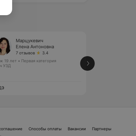
Марцукевич
Козач
Елена Антоновна
Ирина
7 отзывов
3.4
3 отзы
ж 19 лет
•
Первая категория
Стаж 27 лет
•
Перв
ч УЗД
Врач УЗД
ДЭ
ЛОДЭ
соглашение
Способы оплаты
Вакансии
Партнеры