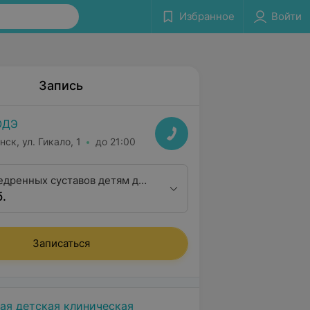
Избранное
Войти
Запись
ОДЭ
нск, ул. Гикало, 1
до 21:00
едренных суставов детям до
б.
окружающими мягкими
на приеме ортопеда)
Записаться
кая детская клиническая