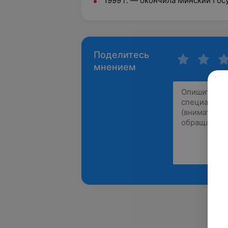
1999 г. — окончила Минский Го
Поделитесь
мнением