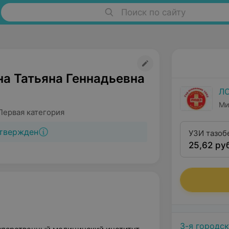
Поиск по сайту
а Татьяна Геннадьевна
Л
Ми
Первая категория
твержден
УЗИ тазоб
25,62 ру
1 года с 
тканями (
3-я городс