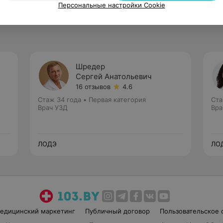
Персональные настройки Cookie
Шредер
Сергей Анатольевич
16 отзывов
4.6
Стаж 34 года
•
Первая категория
Ста
Врач УЗД
Вра
ЛОДЭ
ЛО
едицинский маркетинг
Публичный договор
Пользовательское 