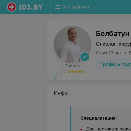
Все рубрики
Болбатун
Онколог-хиру
Стаж 19 лет • 
Профиль под
1 отзыв
5.0
Инфо
Специализация:
Диагностика злокач