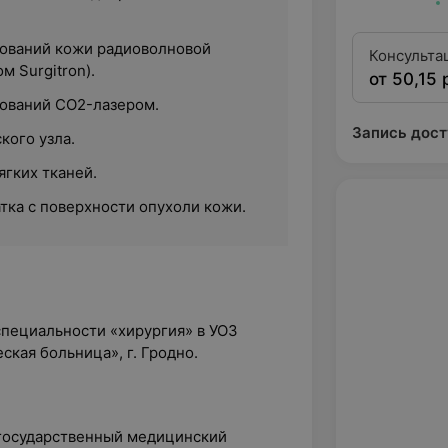
ований кожи радиоволновой
Консульта
м Surgitron).
от 50,15 
квалифика
ований CO2-лазером.
Запись дост
кого узла.
ягких тканей.
тка с поверхности опухоли кожи.
специальности «хирургия» в УОЗ
ская больница», г. Гродно.
 государственный медицинский