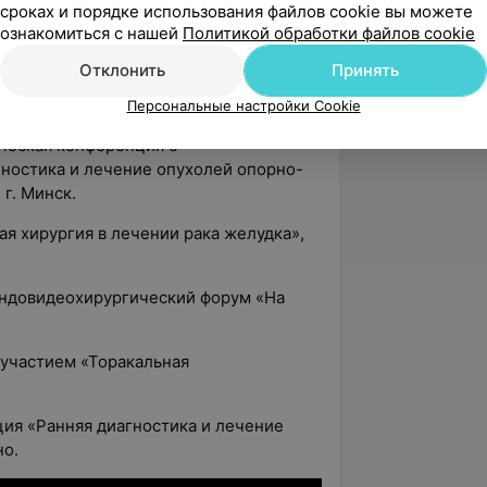
сроках и порядке использования файлов cookie вы можете
льные проблемы хирургии», г. Минск.
ознакомиться с нашей
Политикой обработки файлов cookie
ческая конференция «Актуальные
Отклонить
Принять
торакальной онкопатологии», г.
Персональные настройки Cookie
ческая конференция с
ностика и лечение опухолей опорно-
 г. Минск.
я хирургия в лечении рака желудка»,
эндовидеохирургический форум «На
участием «Торакальная
ия «Ранняя диагностика и лечение
но.