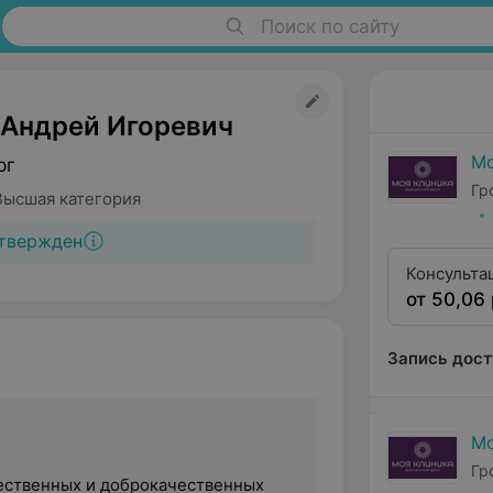
Поиск по сайту
 Андрей Игоревич
Мо
рг
Гр
Высшая категория
твержден
Консульта
от 50,06 
квалифика
Запись дост
Мо
Гр
ественных и доброкачественных