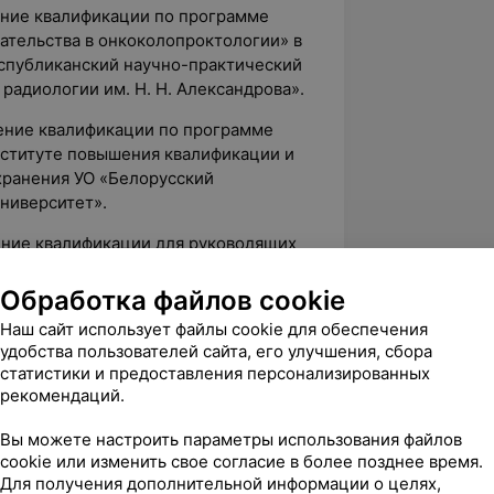
ение квалификации по программе
тельства в онкоколопроктологии» в
спубликанский научно-практический
радиологии им. Н. Н. Александрова».
ение квалификации по программе
нституте повышения квалификации и
хранения УО «Белорусский
ниверситет».
ение квалификации для руководящих
программе «Ранняя диагностика
ы и шеи» в ГУ «Республиканский
Обработка файлов cookie
ологии и медицинской радиологии им.
Наш сайт использует файлы cookie для обеспечения
удобства пользователей сайта, его улучшения, сбора
статистики и предоставления персонализированных
сах, семинарах и конференциях:
рекомендаций.
низация паллиативной помощи в
Вы можете настроить параметры использования файлов
к.
cookie или изменить свое согласие в более позднее время.
Для получения дополнительной информации о целях,
ческая конференция с