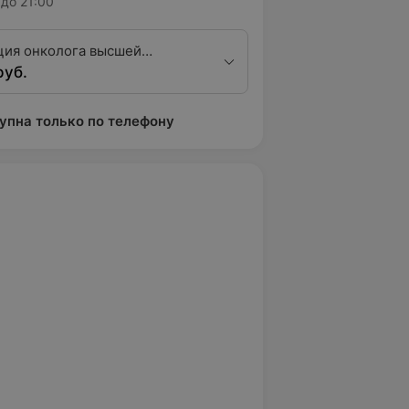
до 21:00
ция онколога высшей
руб.
ционной категории
упна только по телефону