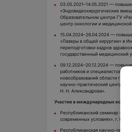
03.05.2021–14.05.2021 — повыш
«Эндовидеохирургические вмеша
Образовательном центре ГУ «Ре
центр онкологии и медицинской 
15.04.2024–26.04.2024 — повыш
«Лазеры в общей хирургии» в И
переподготовки кадров здравоо
государственный медицинский у
09.12.2024–20.12.2024 — повыш
работников и специалистов по 
новообразований области голов
научно-практический центр онк
Н. Н. Александрова».
Участие в международных конгрес
Республиканский семинар «Орга
современных условиях», г. Минс
Республиканская научно-практи