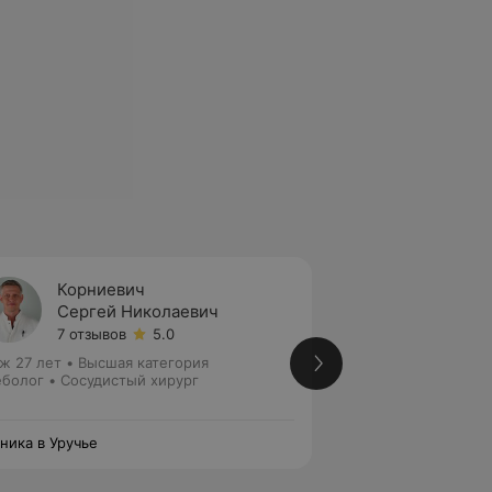
Корниевич
Толка
Сергей Николаевич
Алекс
7 отзывов
5.0
6 отзы
ж 27 лет
•
Высшая категория
Стаж 16 лет
•
Высш
болог • Сосудистый хирург
Флеболог • Сосуд
ника в Уручье
Клиника в Уручье