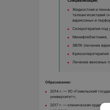
Специализация:
Жидкостная и пенна
телеангиоэктазий («
варикозных и перфо
Склеротерапия под 
Минифлебэктомия,
ЭВЛК (лечение вари
Криосклеротерапия 
Лечение венозных т
Образование:
2014 г. — УО «Гомельский госу
университет»;
2017 г. — клиническая ординату