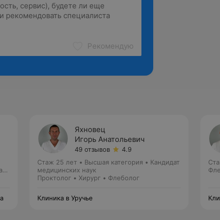
Рекомендую
Яхновец
Игорь Анатольевич
49 отзывов
4.9
Стаж 25 лет
•
Высшая категория
•
Кандидат
Ста
ав.
медицинских наук
Фле
Проктолог • Хирург • Флеболог
а
Клиника в Уручье
Кли