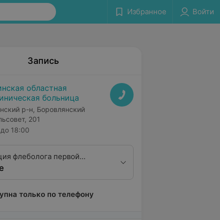
Избранное
Войти
Запись
нская областная
иническая больница
нский р-н, Боровлянский
льсовет, 201
до 18:00
ция флеболога первой
е
ционной категории
упна только по телефону