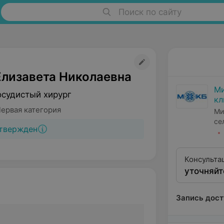
Поиск по сайту
Елизавета Николаевна
Ми
осудистый хирург
кл
Первая категория
Ми
се
твержден
Консульта
уточняйт
квалифика
Запись дост