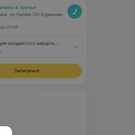
иника в Уручье
нск, ул. Героев 120-й дивизии,
до 21:00
ция сосудистого хирурга,
.
 первой квалификационной
 под контролем УЗИ
Записаться