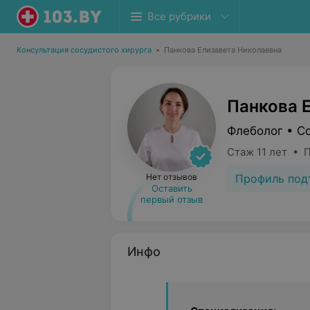
Все рубрики
Консультация сосудистого хирурга
•
Панкова Елизавета Николаевна
Панкова 
Флеболог • С
Стаж 11 лет • 
Профиль под
Нет отзывов
Оставить
первый отзыв
Инфо