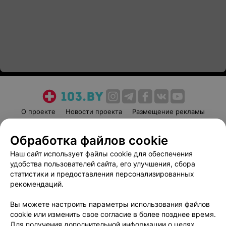
О проекте
Новости проекта
Размещение рекламы
Медицинский маркетинг
Публичный договор
Обработка файлов cookie
Пользовательское соглашение
Способы оплаты
Наш сайт использует файлы cookie для обеспечения
Вакансии
Партнеры
удобства пользователей сайта, его улучшения, сбора
Написать руководителю 103.by
статистики и предоставления персонализированных
Написать в поддержку
рекомендаций.
Персональные настройки cookie
Вы можете настроить параметры использования файлов
Обработка персональных данных
cookie или изменить свое согласие в более позднее время.
Для получения дополнительной информации о целях,