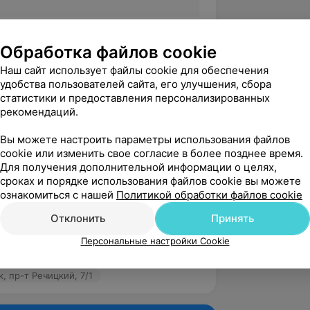
Обработка файлов cookie
Наш сайт использует файлы cookie для обеспечения
государственный медицинский
удобства пользователей сайта, его улучшения, сбора
статистики и предоставления персонализированных
рекомендаций.
Вы можете настроить параметры использования файлов
5.0
Амадей Клиник, пр-т Речицкий, 7/1
cookie или изменить свое согласие в более позднее время.
Для получения дополнительной информации о целях,
сроках и порядке использования файлов cookie вы можете
ознакомиться с нашей
Политикой обработки файлов cookie
вержден
Отклонить
Принять
льный и хороший доктор. 
своего дела. Знает своё дело. Помогла 
Персональные настройки Cookie
му с моим зрением. ...
, пр-т Речицкий, 7/1