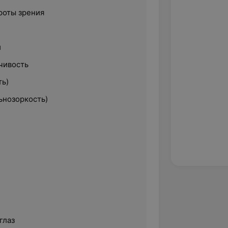
роты зрения
и
чивость
ть)
ьнозоркость)
глаз