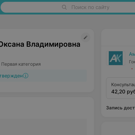
Поиск по сайту
Оксана Владимировна
Ам
Го
 Первая категория
твержден
Консульта
42,20 ру
первой ка
Запись дост