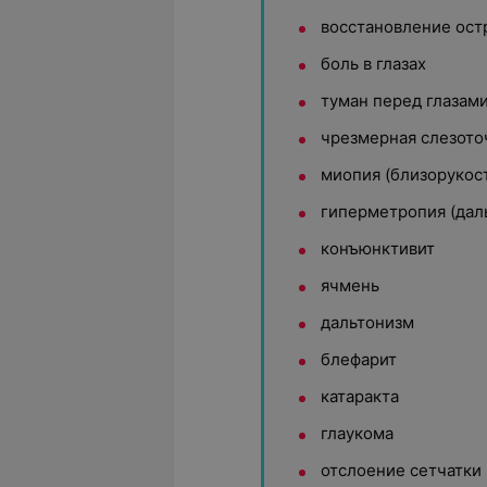
восстановление ост
боль в глазах
туман перед глазам
чрезмерная слезото
миопия (близорукос
гиперметропия (дал
конъюнктивит
ячмень
дальтонизм
блефарит
катаракта
глаукома
отслоение сетчатки 