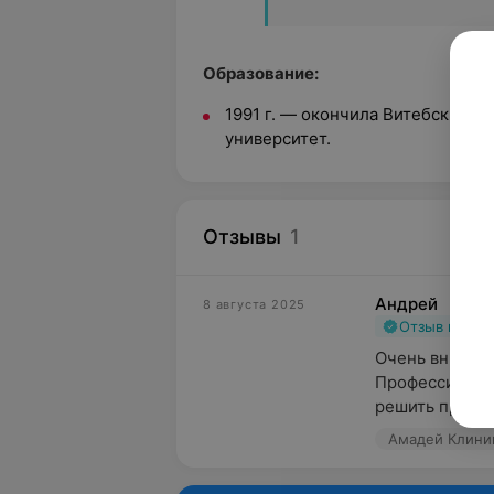
Образование:
1991 г. — окончила Витебский 
университет.
Отзывы
1
Андрей
8 августа 2025
Отзыв подт
Очень внимате
Профессионал 
решить пробле
Амадей Клиник