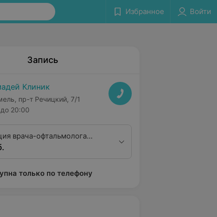
Избранное
Войти
Запись
адей Клиник
мель, пр-т Речицкий, 7/1
до 20:00
ция врача-офтальмолога
б.
тегории
упна только по телефону