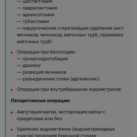
— цистэктомия
— овариоэктомия
— аднексэтомия
— тубэктомия
— хирургическая стерилизация (удаление кист
яичников, яичников, маточных труб, перевязка
маточных труб)
Операции при бесплодии:
— хромогидротубация
— дрилинг
— резекция яичников
— разъединение спаек (адгезиолис)
Операции при внутрибрюшном эндометриозе
Лапаротомные операции:
Ампутация матки, экстирпация матки с
придатками или без
Удаление эндометриом (эндометриоидных
очагов) передней брюшной стенки