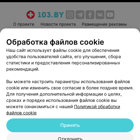
О проекте
Новости проекта
Размещение рекламы
Медицинский маркетинг
Публичный договор
Обработка файлов cookie
Пользовательское соглашение
Способы оплаты
Наш сайт использует файлы cookie для обеспечения
Вакансии
Партнеры
удобства пользователей сайта, его улучшения, сбора
Написать руководителю 103.by
статистики и предоставления персонализированных
Написать в поддержку
рекомендаций.
Персональные настройки cookie
Вы можете настроить параметры использования файлов
Обработка персональных данных
cookie или изменить свое согласие в более позднее время.
Для получения дополнительной информации о целях,
сроках и порядке использования файлов cookie вы
можете ознакомиться с нашей
Политикой обработки
файлов cookie
Принять
© 2026 ООО «Артокс Лаб», УНП 191700409
| 220012, Республика Беларусь,
г. Минск, улица Толбухина, 2, пом. 16 | help@103.by
Отклонить