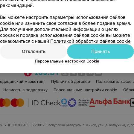
рекомендаций.
Елена Васильевна
Нет отзывов
Вы можете настроить параметры использования файлов
Стаж 30 лет
•
Первая категория
Ста
cookie или изменить свое согласие в более позднее время.
й
Специалист по лазерной эпиляции •
Мед
Для получения дополнительной информации о целях,
Медсестра по физиотерапии
лаз
сроках и порядке использования файлов cookie вы можете
ознакомиться с нашей
Политикой обработки файлов cookie
Нет информации о месте работы
Нет
Отклонить
Принять
Персональные настройки Cookie
едицинский маркетинг
Публичный договор
Пользовательское 
Написать в поддержку
Персональные настройки cookie
Обра
б», УНП 191700409
| 220012, Республика Беларусь, г. Минск, улица Толбухина, 2, п