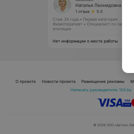
Наталья Леонидовна
1 отзыв
5.0
Стаж 34 года
•
Первая категория
Физиотерапевт • Специалист по лазерно
эпиляции
Нет информации о месте работы
О проекте
Новости проекта
Размещение рекламы
М
Написать руководителю 103.by
© 2026 ООО «Артокс Ла