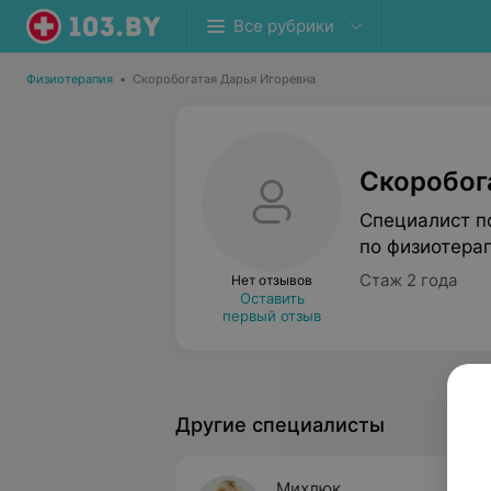
Все рубрики
Физиотерапия
•
Скоробогатая Дарья Игоревна
Скоробог
Специалист п
по физиотера
Стаж 2 года
Нет отзывов
Оставить
первый отзыв
Другие специалисты
Михлюк