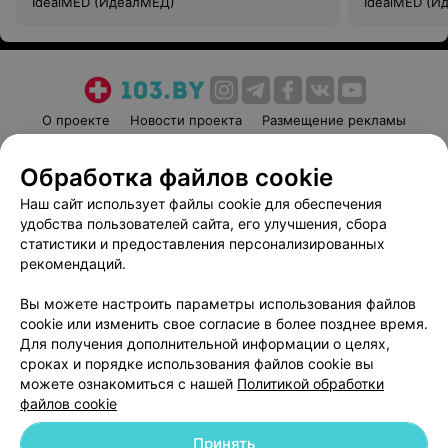
IdealMED (ИдеалМЕД)
IdealMED (И
О проекте
Новости проекта
Размещение рекламы
Медицинский маркетинг
Публичный договор
Обработка файлов cookie
Пользовательское соглашение
Способы оплаты
Наш сайт использует файлы cookie для обеспечения
Вакансии
Партнеры
удобства пользователей сайта, его улучшения, сбора
Написать руководителю 103.by
статистики и предоставления персонализированных
Написать в поддержку
рекомендаций.
Персональные настройки cookie
Вы можете настроить параметры использования файлов
Обработка персональных данных
cookie или изменить свое согласие в более позднее время.
Для получения дополнительной информации о целях,
сроках и порядке использования файлов cookie вы
можете ознакомиться с нашей
Политикой обработки
файлов cookie
Принять