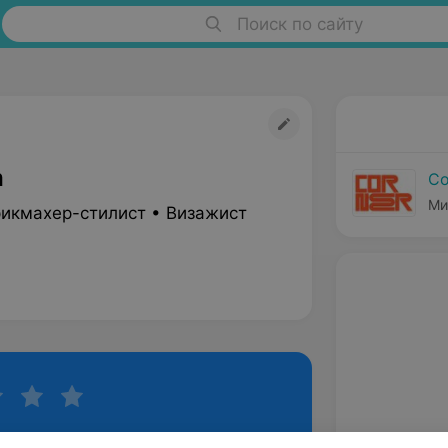
Поиск по сайту
а
Co
Ми
рикмахер-стилист • Визажист