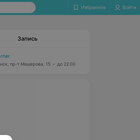
Избранное
Войти
Запись
rner
нск, пр-т Машерова, 15
до 22:00