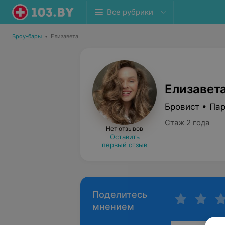
Все рубрики
Броу-бары
•
Елизавета
Елизавет
Бровист • Па
Стаж 2 года
Нет отзывов
Оставить
первый отзыв
Поделитесь
мнением