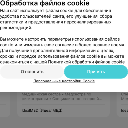
Обработка файлов cookie
ециалисте пока

отзывов
Наш сайт использует файлы cookie для обеспечения
удобства пользователей сайта, его улучшения, сбора
статистики и предоставления персонализированных
рекомендаций.
Вы можете настроить параметры использования файлов
cookie или изменить свое согласие в более позднее время.
Для получения дополнительной информации о целях,
сроках и порядке использования файлов cookie вы можете
ознакомиться с нашей
Политикой обработки файлов cookie
Юркевич
Отклонить
Принять
Татьяна Георгиевна
Персональные настройки Cookie
Нет отзывов
Стаж 25 лет
•
Первая категория
Ста
Медицинская сестра • Медсестра по
Спе
физиотерапии • Специалист по лазерной
Мед
эпиляции
IdealMED (ИдеалМЕД)
Ide