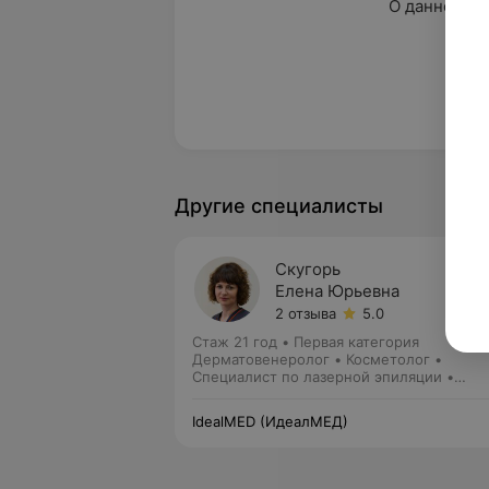
О данном сп
нет 
Другие специалисты
Скугорь
Елена Юрьевна
2 отзыва
5.0
Стаж 21 год
•
Первая категория
Дерматовенеролог • Косметолог •
Специалист по лазерной эпиляции •
Детский дерматолог
IdealMED (ИдеалМЕД)