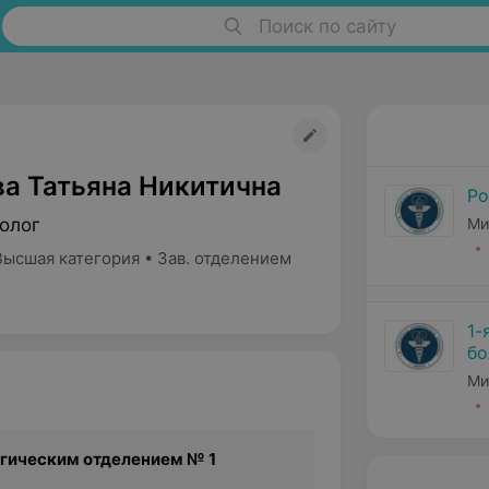
Поиск по сайту
а Татьяна Никитична
Ро
олог
Ми
Высшая категория • Зав. отделением
1-
бо
Ми
гическим отделением № 1