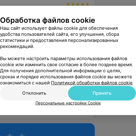
вержден
Рекомендую
Обработка файлов cookie
 признательность и благодарность 
персоналу 1-ой городской 
Наш сайт использует файлы cookie для обеспечения
ольницы г.Минска гинеко...
удобства пользователей сайта, его улучшения, сбора
статистики и предоставления персонализированных
1-я городская клиническая больница, пр-т Независимости, 64
рекомендаций.
Вы можете настроить параметры использования файлов
вержден
cookie или изменить свое согласие в более позднее время.
Для получения дополнительной информации о целях,
всегда нацелена на помощь пациенту, 
сроках и порядке использования файлов cookie вы можете
сложных ситуациях, очень приятно что 
ознакомиться с нашей
Политикой обработки файлов cookie
цах ра...
Отклонить
Принять
1-я городская клиническая больница, пр-т Независимости, 64
Персональные настройки Cookie
зать ещё