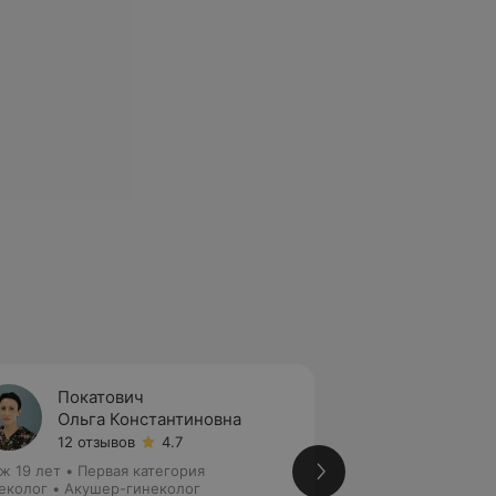
Покатович
Шкару
Ольга Константиновна
Алекс
12 отзывов
4.7
10 отз
ж 19 лет
•
Первая категория
Стаж 13 лет
•
Перв
еколог • Акушер-гинеколог
Акушер-гинеколог