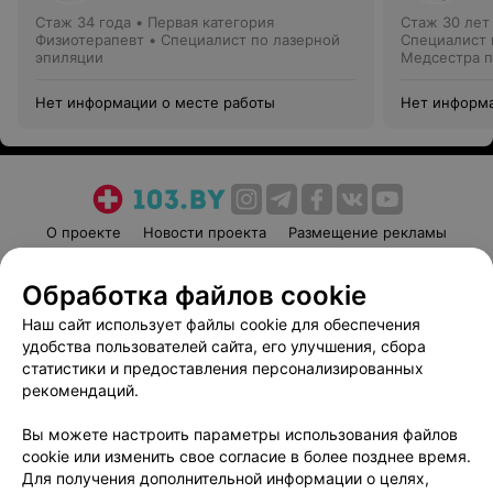
Стаж 34 года
•
Первая категория
Стаж 30 лет
Физиотерапевт • Специалист по лазерной
Специалист 
эпиляции
Медсестра п
Нет информации о месте работы
Нет информа
О проекте
Новости проекта
Размещение рекламы
Медицинский маркетинг
Публичный договор
Обработка файлов cookie
Пользовательское соглашение
Способы оплаты
Наш сайт использует файлы cookie для обеспечения
Вакансии
Партнеры
удобства пользователей сайта, его улучшения, сбора
Написать руководителю 103.by
статистики и предоставления персонализированных
Написать в поддержку
рекомендаций.
Персональные настройки cookie
Вы можете настроить параметры использования файлов
Обработка персональных данных
cookie или изменить свое согласие в более позднее время.
Для получения дополнительной информации о целях,