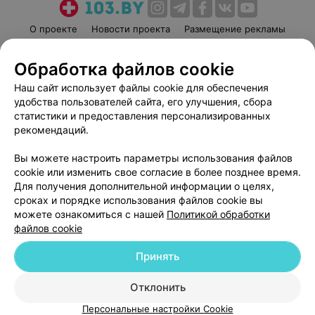
О проекте
Новости проекта
Размещение рекламы
Медицинский маркетинг
Публичный договор
Обработка файлов cookie
Пользовательское соглашение
Способы оплаты
Наш сайт использует файлы cookie для обеспечения
Вакансии
Партнеры
удобства пользователей сайта, его улучшения, сбора
Написать руководителю 103.by
статистики и предоставления персонализированных
Написать в поддержку
рекомендаций.
Персональные настройки cookie
Вы можете настроить параметры использования файлов
Обработка персональных данных
cookie или изменить свое согласие в более позднее время.
Для получения дополнительной информации о целях,
сроках и порядке использования файлов cookie вы
можете ознакомиться с нашей
Политикой обработки
файлов cookie
Принять
© 2026 ООО «Артокс Лаб», УНП 191700409
| 220012, Республика Беларусь,
г. Минск, улица Толбухина, 2, пом. 16 | help@103.by
Отклонить
Служба поддержки
+375 291212755
Персональные настройки Cookie