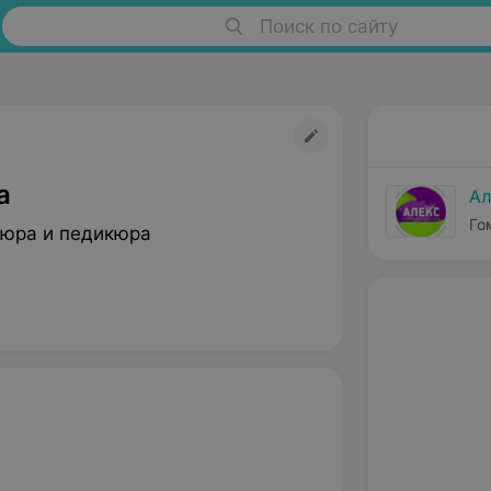
Поиск по сайту
а
Ал
Го
юра и педикюра