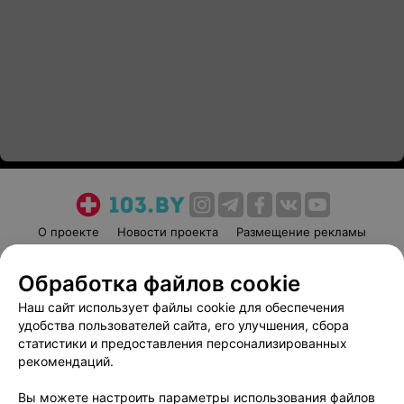
О проекте
Новости проекта
Размещение рекламы
Медицинский маркетинг
Публичный договор
Обработка файлов cookie
Пользовательское соглашение
Способы оплаты
Наш сайт использует файлы cookie для обеспечения
Вакансии
Партнеры
удобства пользователей сайта, его улучшения, сбора
Написать руководителю 103.by
статистики и предоставления персонализированных
Написать в поддержку
рекомендаций.
Персональные настройки cookie
Вы можете настроить параметры использования файлов