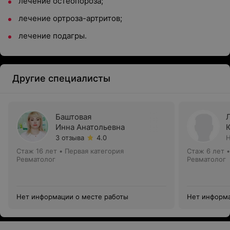
лечение остеопороза;
лечение ортроза-артритов;
лечение подагры.
Другие специалисты
Баштовая
Инна Анатольевна
3 отзыва
4.0
Н
Стаж 16 лет
•
Первая категория
Стаж 6 лет
Ревматолог
Ревматолог
Нет информации о месте работы
Нет информа