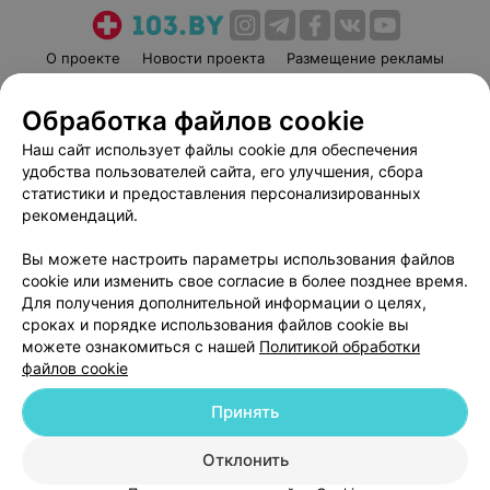
О проекте
Новости проекта
Размещение рекламы
Медицинский маркетинг
Публичный договор
Обработка файлов cookie
Пользовательское соглашение
Способы оплаты
Наш сайт использует файлы cookie для обеспечения
Вакансии
Партнеры
удобства пользователей сайта, его улучшения, сбора
Написать руководителю 103.by
статистики и предоставления персонализированных
Написать в поддержку
рекомендаций.
Персональные настройки cookie
Вы можете настроить параметры использования файлов
Обработка персональных данных
cookie или изменить свое согласие в более позднее время.
Для получения дополнительной информации о целях,
сроках и порядке использования файлов cookie вы
можете ознакомиться с нашей
Политикой обработки
файлов cookie
Принять
© 2026 ООО «Артокс Лаб», УНП 191700409
| 220012, Республика Беларусь,
г. Минск, улица Толбухина, 2, пом. 16 | help@103.by
Отклонить
Служба поддержки
+375 291212755