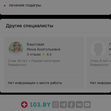
лечение подагры.
Другие специалисты
Баштовая
Инна Анатольевна
3 отзыва
4.0
Н
Стаж 16 лет
•
Первая категория
Стаж 6 лет
Ревматолог
Ревматолог
Нет информации о месте работы
Нет информа