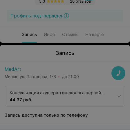
5.0
20 отзывов
Профиль подтвержден
Запись
Инфо
Отзывы
На карте
Запись
MedArt
Минск, ул. Платонова, 1-В
до 21:00
Консультация акушера-гинеколога первой
квалификационной категории
44,37 руб.
Запись доступна только по телефону