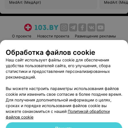
MedArt (МедАрт)
MedArt (Мед
О проекте
Новости проекта
Размещение рекламы
Медицинский маркетинг
Публичный договор
Обработка файлов cookie
Пользовательское соглашение
Способы оплаты
Наш сайт использует файлы cookie для обеспечения
Вакансии
Партнеры
удобства пользователей сайта, его улучшения, сбора
Написать руководителю 103.by
статистики и предоставления персонализированных
Написать в поддержку
рекомендаций.
Персональные настройки cookie
Вы можете настроить параметры использования файлов
Обработка персональных данных
cookie или изменить свое согласие в более позднее время.
Для получения дополнительной информации о целях,
сроках и порядке использования файлов cookie вы
можете ознакомиться с нашей
Политикой обработки
файлов cookie