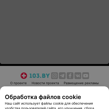
О проекте
Новости проекта
Размещение рекламы
Медицинский маркетинг
Публичный договор
Обработка файлов cookie
Пользовательское соглашение
Способы оплаты
Наш сайт использует файлы cookie для обеспечения
Вакансии
Партнеры
удобства пользователей сайта, его улучшения, сбора