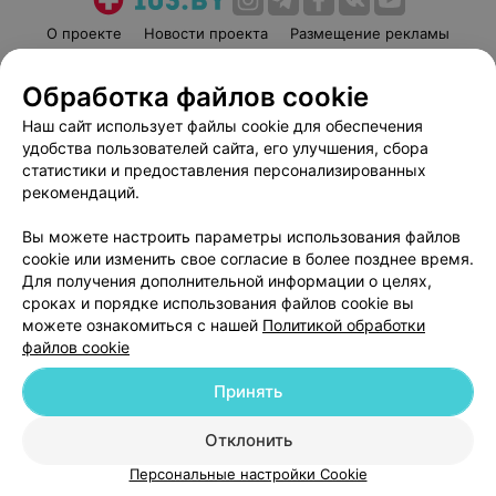
О проекте
Новости проекта
Размещение рекламы
Медицинский маркетинг
Публичный договор
Обработка файлов cookie
Пользовательское соглашение
Способы оплаты
Наш сайт использует файлы cookie для обеспечения
Вакансии
Партнеры
удобства пользователей сайта, его улучшения, сбора
Написать руководителю 103.by
статистики и предоставления персонализированных
Написать в поддержку
рекомендаций.
Персональные настройки cookie
Вы можете настроить параметры использования файлов
Обработка персональных данных
cookie или изменить свое согласие в более позднее время.
Для получения дополнительной информации о целях,
сроках и порядке использования файлов cookie вы
можете ознакомиться с нашей
Политикой обработки
файлов cookie
Принять
© 2026 ООО «Артокс Лаб», УНП 191700409
| 220012, Республика Беларусь,
г. Минск, улица Толбухина, 2, пом. 16 | help@103.by
Отклонить
Служба поддержки
+375 291212755
Персональные настройки Cookie