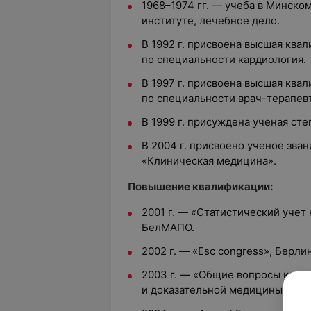
1968–1974 гг. — учеба в Минск
институте, лечебное дело.
В 1992 г. присвоена высшая ква
по специальности кардиология.
В 1997 г. присвоена высшая ква
по специальности врач-терапевт
В 1999 г. присуждена ученая ст
В 2004 г. присвоено ученое зва
«Клиническая медицина».
Повышение квалификации:
2001 г. — «Статистический учет
БелМАПО.
2002 г. — «Esc congress», Берли
2003 г. — «Общие вопросы клин
и доказательной медицины», Б