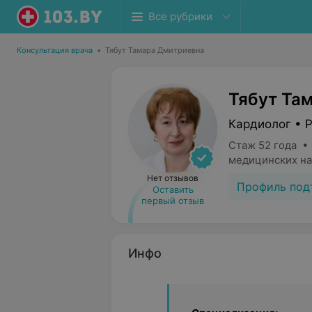
Все рубрики
Консультация врача
•
Тябут Тамара Дмитриевна
Тябут Та
Кардиолог • 
Стаж 52 года •
медицинских на
Нет отзывов
Профиль под
Оставить
первый отзыв
Инфо