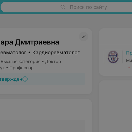
Поиск по сайту
мара Дмитриевна
Ревматолог • Кардиоревматолог
Пр
Ми
 Высшая категория • Доктор
ук • Профессор
твержден