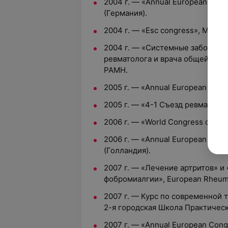
2004 г. — «Annual European Cong
(Германия).
2004 г. — «Esc congress», Мюнхе
2004 г. — «Системные заболеван
ревматолога и врача общей прак
РАМН.
2005 г. — «Annual European Cong
2005 г. — «4-1 Съезд ревматолог
2006 г. — «World Congress of Car
2006 г. — «Annual European Con
(Голландия).
2007 г. — «Лечение артритов» и
фобромиалгии», European Rheum
2007 г. — Курс по современной 
2-я городская Школа Практическ
2007 г. — «Annual European Cong