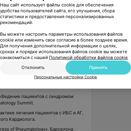
ress of Rheumatology», Берлин
Наш сайт использует файлы cookie для обеспечения
удобства пользователей сайта, его улучшения, сбора
статистики и предоставления персонализированных
н (Германия).
рекомендаций.
ия соединительной ткани в практике
тики», ГУ Институт Ревматологии
Вы можете настроить параметры использования файлов
cookie или изменить свое согласие в более позднее время.
Для получения дополнительной информации о целях,
ress of Rheumatology», Вена (Австрия).
сроках и порядке использования файлов cookie вы можете
ознакомиться с нашей
Политикой обработки файлов cookie
ов России», Казань (Россия).
Отклонить
Принять
diology», Барселона (Испания).
Персональные настройки Cookie
gress of Rheumatology», Амстердам
 «Ведение пациентов с синдромом
atology Summit.
тактике лечения пациентов с ИБС и АГ,
ого Кардиолога.
ress of Rheumatology», Барселона