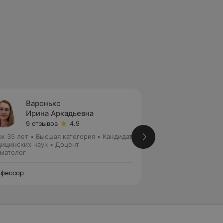
Варонько
Пыроч
Ирина Аркадьевна
Алекс
9 отзывов
4.9
3 отзы
ж 35 лет
•
Высшая категория
•
Кандидат
Стаж 21 год
•
Высш
ицинских наук • Доцент
медицинских наук
матолог
Кардиолог
фессор
Профессор