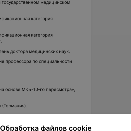
ом государственном медицинском
лификационная категория
лификационная категория
.
епень доктора медицинских наук.
ние профессора по специальности
 на основе МКБ-10-го пересмотра»,
н (Германия).
ической фармакологии
елМАПО.
Обработка файлов cookie