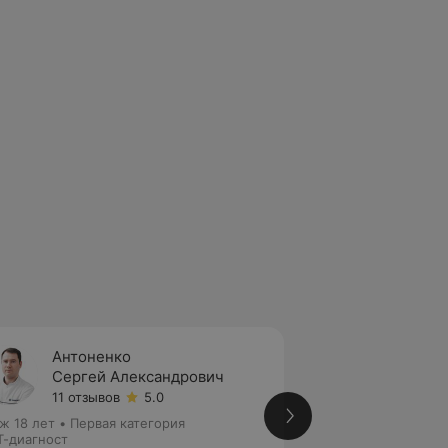
Антоненко
Карпо
Сергей Александрович
Алекс
11 отзывов
5.0
2 отзы
ж 18 лет
•
Первая категория
Стаж 25 лет
•
Выс
-диагност
МРТ-диагност