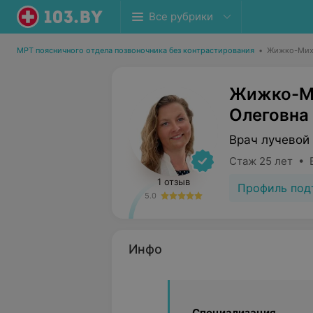
Все рубрики
МРТ поясничного отдела позвоночника без контрастирования
•
Жижко-Миха
Жижко-Ми
Олеговна
Врач лучевой
Стаж 25 лет • 
1 отзыв
Профиль под
5.0
Инфо
Специализация