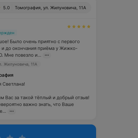
5.0
Томография, ул. Жилуновича, 11А
вержден
ое! Было очень приятно с первого 
р и до окончания приёма у Жижко-
. Мне повезло и...
л. Жилуновича, 11А
рафия
Светлана!

м Вас за такой тёплый и добрый отзыв! 
евероятно важно знать, что Ваше 
...