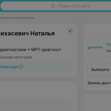
Поиск по сайту
севич Наталья Олеговна
хасевич Наталья
То
 диагностики • МРТ-диагност
Ми
Высшая категория
твержден
Выберите 
Запись дост