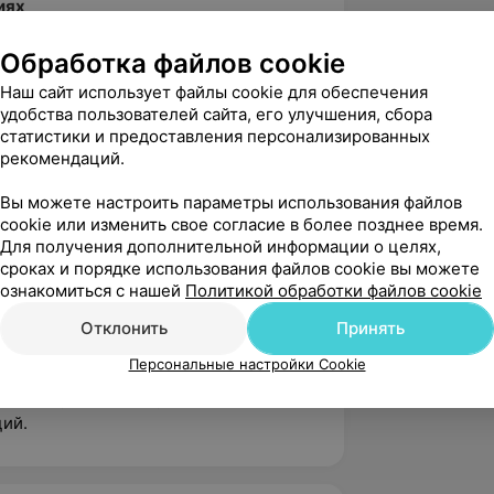
иях
го общества радиологов, г. Минск
Обработка файлов cookie
чно-практическая конференция с
Наш сайт использует файлы cookie для обеспечения
удобства пользователей сайта, его улучшения, сбора
оторакальная радиология», г. Минск
статистики и предоставления персонализированных
 конференция «Нейровизуализация:
рекомендаций.
хирургии», г. Минск
Вы можете настроить параметры использования файлов
cookie или изменить свое согласие в более позднее время.
Для получения дополнительной информации о целях,
сроках и порядке использования файлов cookie вы можете
диологов (БОР)
ознакомиться с нашей
Политикой обработки файлов cookie
диологов (ESR)
Отклонить
Принять
Персональные настройки Cookie
учных публикаций, участником
ий.