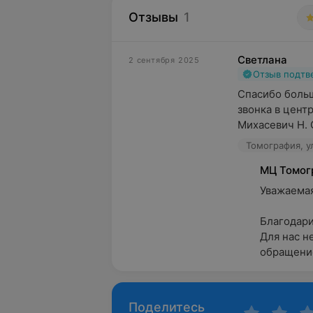
Отзывы
1
Светлана
2 сентября 2025
Отзыв подт
Спасибо больш
звонка в цент
Михасевич Н. О
Томография, у
МЦ Томог
Уважаемая 
Благодари
Для нас н
обращение
Поделитесь