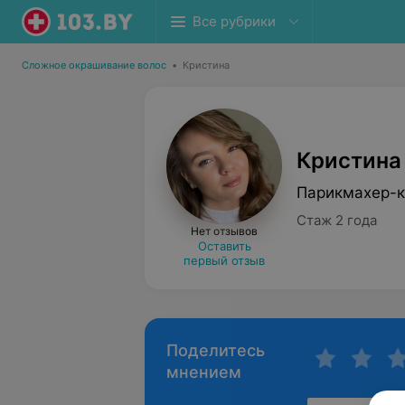
Все рубрики
Сложное окрашивание волос
•
Кристина
Кристина
Парикмахер-к
Стаж 2 года
Нет отзывов
Оставить
первый отзыв
Поделитесь
мнением