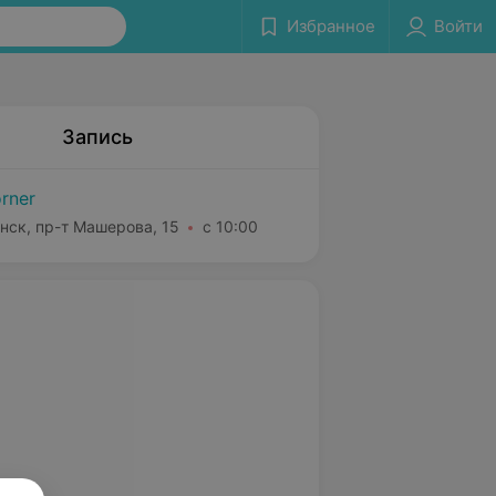
Избранное
Войти
Запись
rner
нск, пр-т Машерова, 15
с 10:00