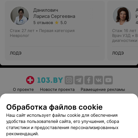
Данилович
Лариса Сергеевна
5 отзывов
5.0
4
Стаж 27 лет
•
Первая категория
Стаж 16 лет
Невролог
Врач УЗД • 
диагностики
ЛОДЭ
ЛОДЭ
О проекте
Новости проекта
Размещение рекламы
Медицинский маркетинг
Публичный договор
Обработка файлов cookie
Пользовательское соглашение
Способы оплаты
Наш сайт использует файлы cookie для обеспечения
Вакансии
Партнеры
удобства пользователей сайта, его улучшения, сбора
Написать руководителю 103.by
статистики и предоставления персонализированных
Написать в поддержку
рекомендаций.