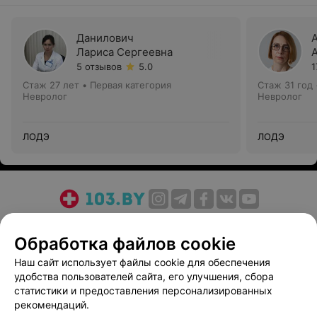
Данилович
Лариса Сергеевна
5 отзывов
5.0
1
Стаж 27 лет
•
Первая категория
Стаж 31 год
Невролог
Невролог
ЛОДЭ
ЛОДЭ
О проекте
Новости проекта
Размещение рекламы
Обработка файлов cookie
Медицинский маркетинг
Публичный договор
Пользовательское соглашение
Способы оплаты
Наш сайт использует файлы cookie для обеспечения
удобства пользователей сайта, его улучшения, сбора
Вакансии
Партнеры
статистики и предоставления персонализированных
Написать руководителю 103.by
рекомендаций.