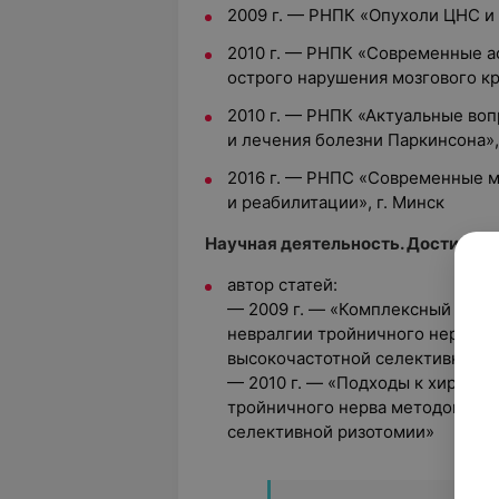
2009 г. — РНПК «Опухоли ЦНС и 
2010 г. — РНПК «Современные а
острого нарушения мозгового кр
2010 г. — РНПК «Актуальные во
и лечения болезни Паркинсона»,
2016 г. — РНПС «Современные 
и реабилитации», г. Минск
Научная деятельность. Достижени
автор статей:
— 2009 г. — «Комплексный подх
невралгии тройничного нерва м
высокочастотной селективной р
— 2010 г. — «Подходы к хирург
тройничного нерва методом чр
селективной ризотомии»