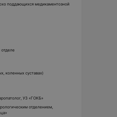
лохо поддающихся медикаментозной
 отделе
ых, коленных суставах)
вропатолог, УЗ «ГОКБ»
врологическим отделением,
ица»