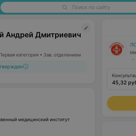
Поиск по сайту
й Андрей Дмитриевич
Л
Ми
Первая категория • Зав. отделением
твержден
Консульта
45,32 ру
квалифика
ственный медицинский институт