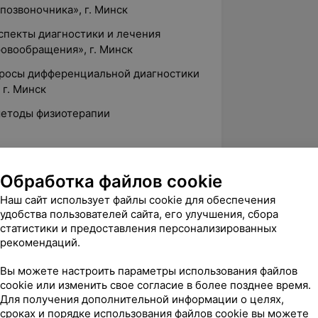
позвоночника», г. Минск
спекты диагностики и лечения
овообращения», г. Минск
просы дифференциальной диагностики
 г. Минск
методы физиотерапии
я:
Обработка файлов cookie
од к хирургическому лечению
Наш сайт использует файлы cookie для обеспечения
етодом трансбуккальной
удобства пользователей сайта, его улучшения, сбора
статистики и предоставления персонализированных
изотомии»
рекомендаций.
ическому лечению невралгии
езкожной высокочастотной
Вы можете настроить параметры использования файлов
cookie или изменить свое согласие в более позднее время.
Для получения дополнительной информации о целях,
сроках и порядке использования файлов cookie вы можете