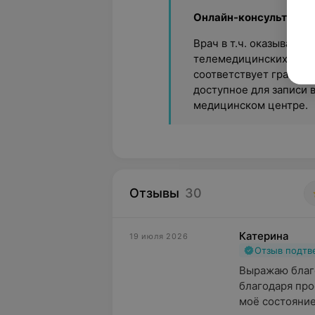
Онлайн-консультации
Врач в т.ч. оказывает
телемедицинских техно
соответствует графику
доступное для записи 
медицинском центре.
Отзывы
30
Катерина
19 июля 2026
Отзыв подт
Выражаю благо
благодаря про
моё состояние