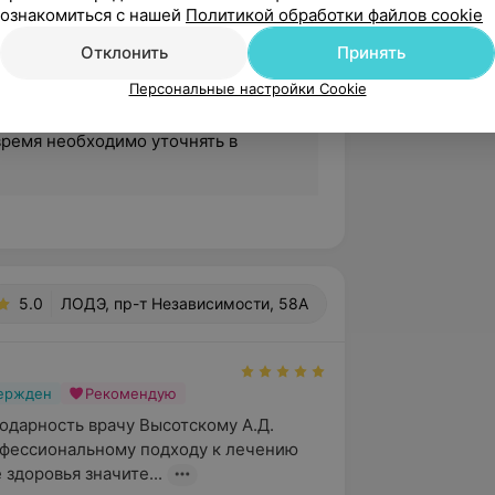
ознакомиться с нашей
Политикой обработки файлов cookie
Отклонить
Принять
 консультации с применением
Персональные настройки Cookie
логий. График работы врача
 работы медицинского центра,
время необходимо уточнять в
5.0
ЛОДЭ, пр-т Независимости, 58А
вержден
Рекомендую
дарность врачу Высотскому А.Д. 
фессиональному подходу к лечению 
 здоровья значите...