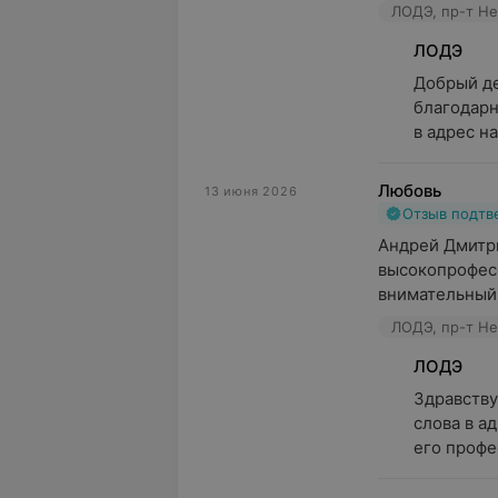
ЛОДЭ, пр-т Не
ЛОДЭ
Добрый де
благодарн
в адрес на
Любовь
13 июня 2026
Отзыв подт
Андрей Дмитри
высокопрофесс
внимательный,
ЛОДЭ, пр-т Не
ЛОДЭ
Здравству
слова в а
его профе