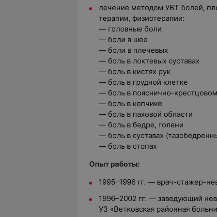
лечение методом УВТ болей, п
терапии, физиотерапии:
— головные боли
— боли в шее
— боли в плечевых
— боль в локтевых суставах
— боль в кистях рук
— боль в грудной клетке
— боль в пояснично-крестцовом
— боль в копчике
— боль в паховой области
— боль в бедре, голени
— боль в суставах (тазобедренн
— боль в стопах
Опыт работы:
1995–1996 гг. — врач-стажер-не
1996–2002 гг. — заведующий не
УЗ «Ветковская районная больн