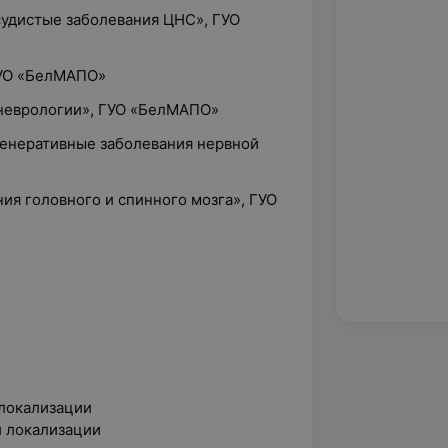
судистые заболевания ЦНС», ГУО
ГУО «БелМАПО»
 неврологии», ГУО «БелМАПО»
генеративные заболевания нервной
ния головного и спинного мозга», ГУО
локализации
й локализации