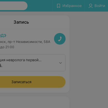
Избранное
Войти
Запись
ОДЭ
нск, пр-т Независимости, 58А
до 21:00
ция невролога первой
б.
ционной категории
Записаться