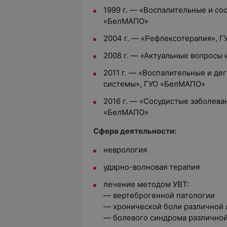
1999 г. — «Воспалительные и со
«БелМАПО»
2004 г. — «Рефлексотерапия», 
2008 г. — «Актуальные вопросы
2011 г. — «Воспалительные и де
системы», ГУО «БелМАПО»
2016 г. — «Сосудистые заболева
«БелМАПО»
Сфера деятельности:
неврология
ударно-волновая терапия
лечение методом УВТ:
— вертеброгенной патологии
— хронической боли различной 
— болевого синдрома различно