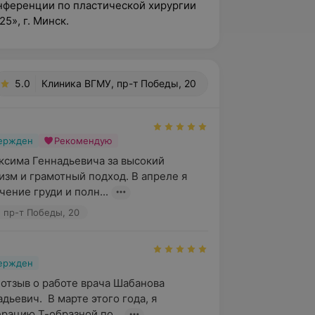
онференции по пластической хирургии
025
», г. Минск.
5.0
Клиника ВГМУ, пр-т Победы, 20
вержден
Рекомендую
сима Геннадьевича за высокий 
зм и грамотный подход. В апреле я 
ение груди и полн...
 пр-т Победы, 20
вержден
 отзыв о работе врача Шабанова 
ьевич.  В марте этого года, я 
рацию Т-образной по...