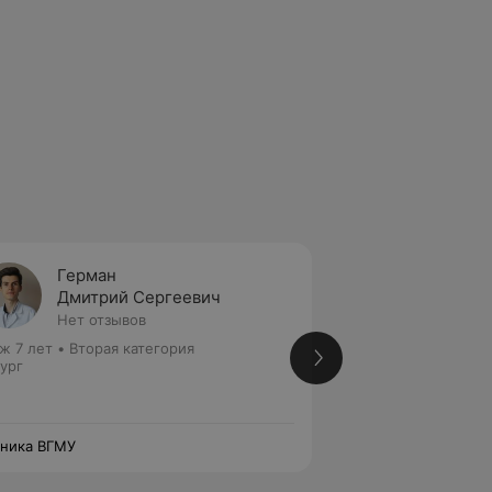
Герман
Козло
Дмитрий Сергеевич
Вален
Нет отзывов
Нет от
ж 7 лет
•
Вторая категория
Стаж 8 лет
•
Перва
ург
Хирург • Флеболог
ника ВГМУ
Клиника ВГМУ