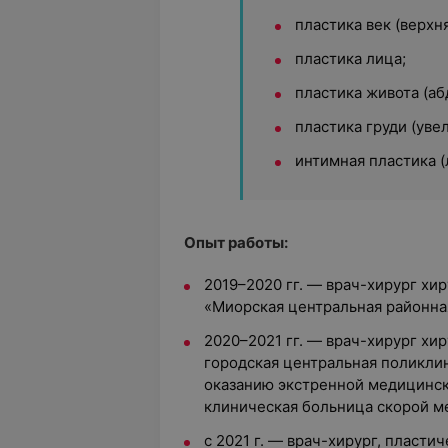
пластика век (верхн
пластика лица;
пластика живота (а
пластика груди (уве
интимная пластика (
Опыт работы:
2019–2020 гг. — врач-хирург хи
«Миорская центральная районна
2020–2021 гг. — врач-хирург хи
городская центральная поликлин
оказанию экстренной медицинск
клиническая больница скорой 
с 2021 г. — врач-хирург, пласти