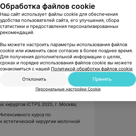
 хирургия и косметология», г. Санкт-
Обработка файлов cookie
Наш сайт использует файлы cookie для обеспечения
 Грищенко С. В. «Маммопластика с
удобства пользователей сайта, его улучшения, сбора
олярная, вертикальная, В-доступ,
статистики и предоставления персонализированных
рекомендаций.
льная и эффективная
г. Москва;
Вы можете настроить параметры использования файлов
ции по программе «Ультразвуковая
cookie или изменить свое согласие в более позднее время.
Для получения дополнительной информации о целях,
льтразвуковая диагностика в
сроках и порядке использования файлов cookie вы можете
зе ГУО «Витебский государственный
ознакомиться с нашей
Политикой обработки файлов cookie
ский университет»;
Отклонить
Принять
Международном Конгрессе по
ческой медицине, г. Казань;
Персональные настройки Cookie
IV Международном Конгрессе для
х хирургов ICTPS 2025, г. Москва;
 Интенсивного курса по
и эстетической хирургии молочной