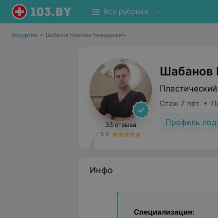
Все рубрики
Хирургия
•
Шабанов Максим Геннадьевич
Шабанов 
Пластический 
Стаж 7 лет • П
Профиль под
33 отзыва
5.0
Инфо
Специализация: