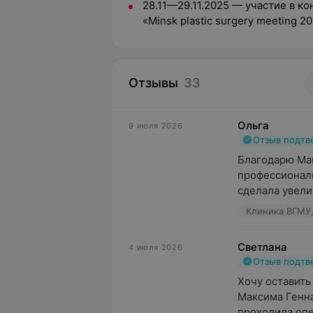
28.11—29.11.2025 — участие в к
«Minsk
plastic surgery meeting 2
Отзывы
33
Ольга
9 июля 2026
Отзыв подт
Благодарю Мак
профессионали
сделала увелич
Клиника ВГМУ,
Светлана
4 июля 2026
Отзыв подт
Хочу оставить
Максима Геннад
проходила опе