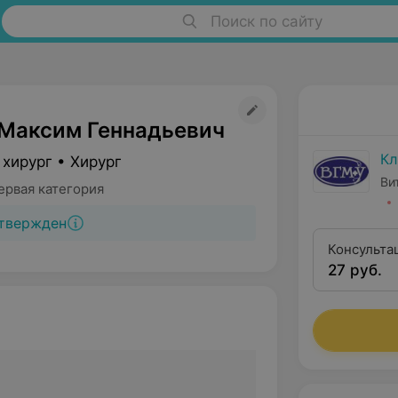
Поиск по сайту
Максим Геннадьевич
Кл
хирург • Хирург
Ви
ервая категория
твержден
Консульта
27 руб.