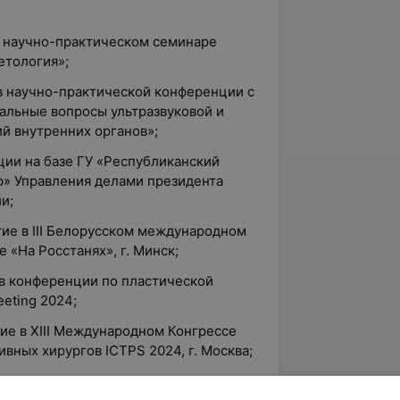
в научно-практическом семинаре
етология»;
 в научно-практической конференции с
льные вопросы ультразвуковой и
й внутренних органов»;
ции на базе ГУ «Республиканский
» Управления делами президента
и;
ие в III Белорусском международном
«На Росстанях», г. Минск;
 в конференции по пластической
eeting 2024;
ие в XIII Международном Конгрессе
вных хирургов ICTPS 2024, г. Москва;
тие в Летнем конгрессе