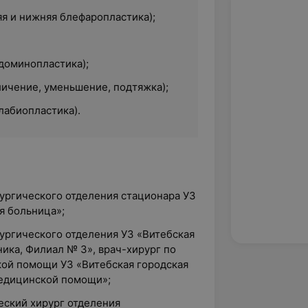
яя и нижняя блефаропластика);
бдоминопластика);
личение, уменьшение, подтяжка);
лабиопластика).
рургического отделения стационара УЗ
я больница»;
рургического отделения УЗ «Витебская
ика, Филиал № 3», врач-хирург по
ой помощи УЗ «Витебская городская
медицинской помощи»;
ческий хирург отделения