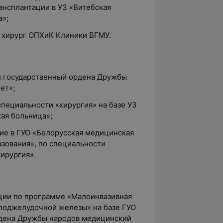
ансплантации в УЗ «Витебская
а»;
й хирург ОПХиК Клиники ВГМУ.
ий государственный ордена Дружбы
ет»;
специальности «хирургия» на базе УЗ
ая больница»;
ние в ГУО «Белорусская медицинская
зования», по специальности
ирургия».
ции по программе «Малоинвазивная
 поджелудочной железы» на базе ГУО
рдена Дружбы народов медицинский