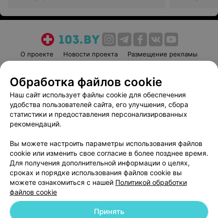
О проекте
Новости проекта
Размещение рекламы
Медицинский маркетинг
Публичный договор
Обработка файлов cookie
Пользовательское соглашение
Способы оплаты
Наш сайт использует файлы cookie для обеспечения
Вакансии
Партнеры
удобства пользователей сайта, его улучшения, сбора
Написать руководителю 103.by
статистики и предоставления персонализированных
Написать в поддержку
рекомендаций.
Персональные настройки cookie
Вы можете настроить параметры использования файлов
Обработка персональных данных
cookie или изменить свое согласие в более позднее время.
Для получения дополнительной информации о целях,
сроках и порядке использования файлов cookie вы
можете ознакомиться с нашей
Политикой обработки
файлов cookie
Принять
© 2026 ООО «Артокс Лаб», УНП 191700409
| 220012, Республика Беларусь,