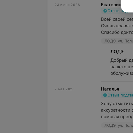
Екатерина
23 июня 2026
Отзыв подт
Всей своей се
Очень нравятс
Спасибо доктор
ЛОДЭ, ул. Пол
ЛОДЭ
Добрый де
нашего це
обслужива
Наталья
7 мая 2026
Отзыв подт
Хочу отметить
аккуратности 
помогая преод
ЛОДЭ, ул. Пол