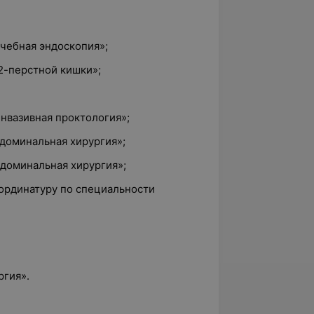
ечебная эндоскопия»;
12-перстной кишки»;
инвазивная проктология»;
бдоминальная хирургия»;
бдоминальная хирургия»;
 ординатуру по специальности
ргия».