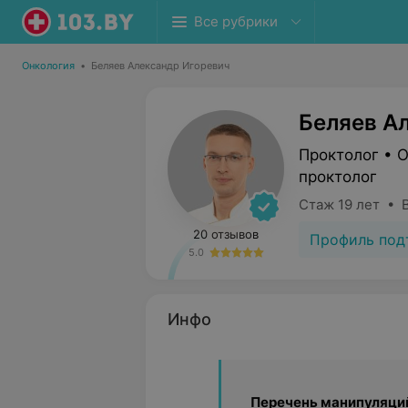
Все рубрики
Онкология
•
Беляев Александр Игоревич
Беляев А
Проктолог • О
проктолог
Стаж 19 лет • 
20 отзывов
Профиль под
5.0
Инфо
Перечень манипуляци