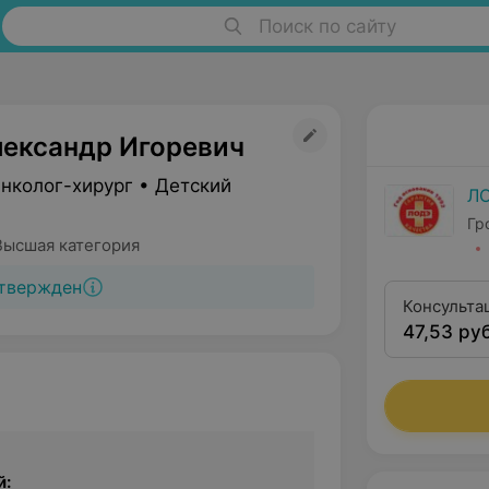
Поиск по сайту
лександр Игоревич
нколог-хирург • Детский
Л
Гр
Высшая категория
твержден
Консульта
47,53 руб
категории
й: