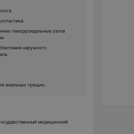
олога.
опластика.
нних геморроидальных узлов
и.
мбэктомия наружного
зла.
.
ия анальных трещин.
 государственный медицинский