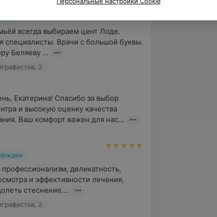
Персональные настройки Cookie
вержден
мьёй всегда выбираем цент Лоде. 
я специалисты. Врачи с большой буквы. 
у Беляеву ...
играфистов, 2
нь, Екатерина! Спасибо за выбор 
нтра и высокую оценку качества 
ния. Ваш комфорт важен для нас...
вержден
 профессионализм, деликатность, 
осмотра и эффективности лечения, 
олеть стеснение....
играфистов, 2