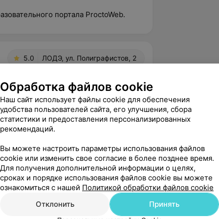
азовательного портала ProctoWeb.
5.0
ЛОДЭ, ул. Полиграфистов, 2
Обработка файлов cookie
вержден
Наш сайт использует файлы cookie для обеспечения
удобства пользователей сайта, его улучшения, сбора
 огромную благодарность хирургу-
статистики и предоставления персонализированных
яеву А.И. за высокий 
рекомендаций.
зм, внимательное отношение ...
Вы можете настроить параметры использования файлов
играфистов, 2
cookie или изменить свое согласие в более позднее время.
Для получения дополнительной информации о целях,
сроках и порядке использования файлов cookie вы можете
йте, Татьяна! Благодарим Вас за тёплые 
ознакомиться с нашей
Политикой обработки файлов cookie
ысокую оценку работы нашего 
та. Мы очень рады, что Ваш...
Отклонить
Принять