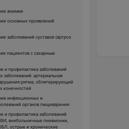
ние анемии
ние основных проявлений
ие заболеваний суставов (артроз
ние пациентов с сахарным
ие и профилактика заболеваний
х заболеваний: артериальная
нарушения ритма, облитерирующий
х конечностей
ние инфекционных и
болеваний органов пищеварения
ие и профилактика заболеваний
РВИ, внебольничные пневмонии,
ОБЛ, острые и хронические