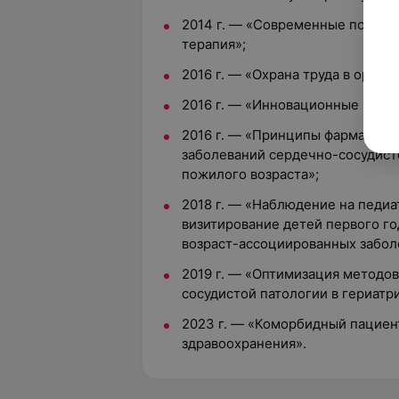
2014 г. — «Современные подход
терапия»;
2016 г. — «Охрана труда в орган
2016 г. — «Инновационные метод
2016 г. — «Принципы фармакоте
заболеваний сердечно-сосудист
пожилого возраста»;
2018 г. — «Наблюдение на педи
визитирование детей первого го
возраст-ассоциированных забол
2019 г. — «Оптимизация методо
сосудистой патологии в гериатр
2023 г. — «Коморбидный пациент
здравоохранения».