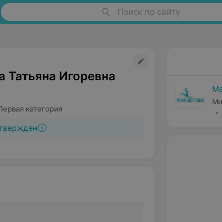
Поиск по сайту
а Татьяна Игоревна
Ма
Ми
Первая категория
твержден