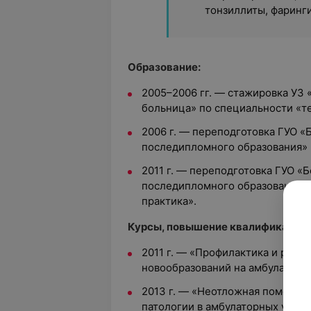
тонзиллиты, фаринг
Образование:
2005–2006 гг. — стажировка УЗ 
больница» по специальности «т
2006 г. — переподготовка ГУО 
последипломного образования» 
2011 г. — переподготовка ГУО «
последипломного образования» 
практика».
Курсы, повышение квалификации:
2011 г. — «Профилактика и ранн
новообразований на амбулаторно
2013 г. — «Неотложная помощь 
патологии в амбулаторных услов