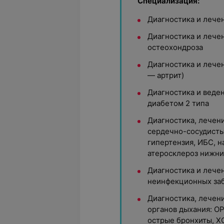
Специализация:
Диагностика и лече
Диагностика и лече
остеохондроза
Диагностика и лечен
— артрит)
Диагностика и веде
диабетом 2 типа
Диагностика, лечен
сердечно-сосудисты
гипертензия, ИБС, 
атеросклероз нижни
Диагностика и лече
неинфекционных за
Диагностика, лечен
органов дыхания: О
острые бронхиты, Х