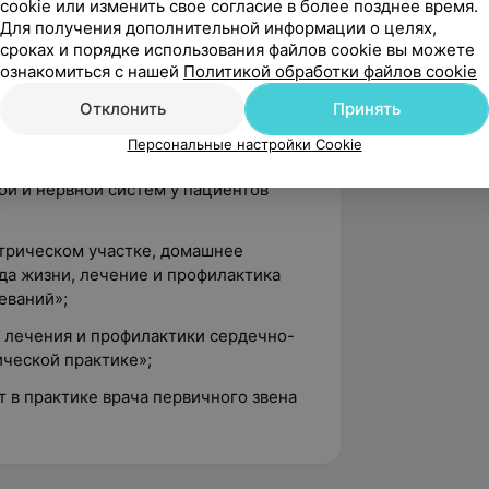
cookie или изменить свое согласие в более позднее время.
Для получения дополнительной информации о целях,
ы к лечению ИБС. Метаболическая
сроках и порядке использования файлов cookie вы можете
ознакомиться с нашей
Политикой обработки файлов cookie
изациях здравоохранения»;
Отклонить
Принять
ы в гериатрии»;
Персональные настройки Cookie
рапии и вторичной профилактики
ой и нервной систем у пациентов
атрическом участке, домашнее
да жизни, лечение и профилактика
еваний»;
в лечения и профилактики сердечно-
ической практике»;
 в практике врача первичного звена