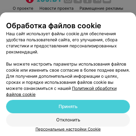
О проекте
Новости проекта
Размещение рекламы
Медицинский маркетинг
Публичный договор
Обработка файлов cookie
Пользовательское соглашение
Способы оплаты
Наш сайт использует файлы cookie для обеспечения
Вакансии
Партнеры
удобства пользователей сайта, его улучшения, сбора
Написать руководителю 103.by
статистики и предоставления персонализированных
Написать в поддержку
рекомендаций.
Персональные настройки cookie
Вы можете настроить параметры использования файлов
Обработка персональных данных
cookie или изменить свое согласие в более позднее время.
Для получения дополнительной информации о целях,
сроках и порядке использования файлов cookie вы
можете ознакомиться с нашей
Политикой обработки
файлов cookie
Принять
© 2026 ООО «Артокс Лаб», УНП 191700409
| 220012, Республика Беларусь,
г. Минск, улица Толбухина, 2, пом. 16 | help@103.by
Отклонить
Служба поддержки
+375 291212755
Персональные настройки Cookie