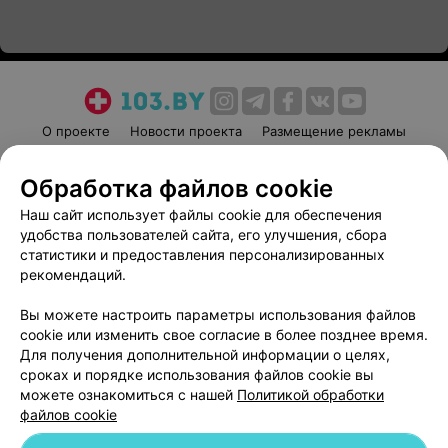
О проекте
Новости проекта
Размещение рекламы
Медицинский маркетинг
Публичный договор
Обработка файлов cookie
Пользовательское соглашение
Способы оплаты
Наш сайт использует файлы cookie для обеспечения
Вакансии
Партнеры
удобства пользователей сайта, его улучшения, сбора
Написать руководителю 103.by
статистики и предоставления персонализированных
Написать в поддержку
рекомендаций.
Персональные настройки cookie
Вы можете настроить параметры использования файлов
Обработка персональных данных
cookie или изменить свое согласие в более позднее время.
Для получения дополнительной информации о целях,
сроках и порядке использования файлов cookie вы
можете ознакомиться с нашей
Политикой обработки
файлов cookie