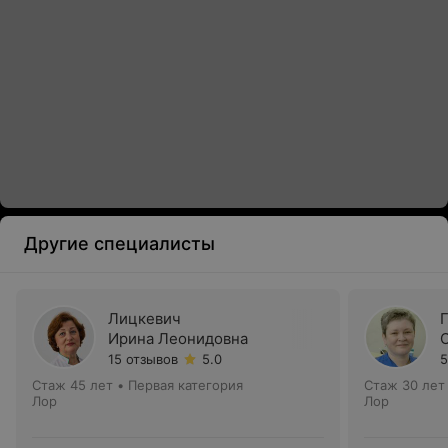
Другие специалисты
Лицкевич
Ирина Леонидовна
15 отзывов
5.0
5
Стаж 45 лет
•
Первая категория
Стаж 30 лет
Лор
Лор