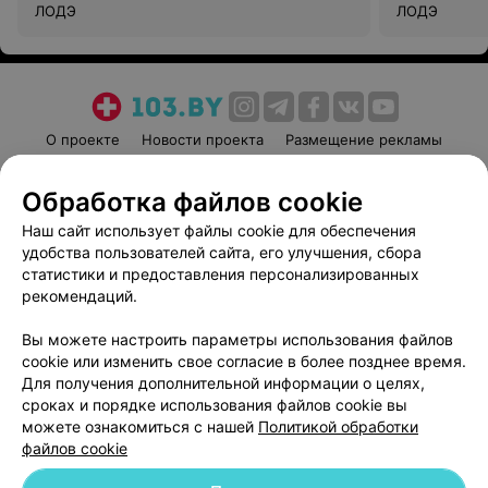
ЛОДЭ
ЛОДЭ
О проекте
Новости проекта
Размещение рекламы
Медицинский маркетинг
Публичный договор
Обработка файлов cookie
Пользовательское соглашение
Способы оплаты
Наш сайт использует файлы cookie для обеспечения
Вакансии
Партнеры
удобства пользователей сайта, его улучшения, сбора
Написать руководителю 103.by
статистики и предоставления персонализированных
Написать в поддержку
рекомендаций.
Персональные настройки cookie
Вы можете настроить параметры использования файлов
Обработка персональных данных
cookie или изменить свое согласие в более позднее время.
Для получения дополнительной информации о целях,
сроках и порядке использования файлов cookie вы
можете ознакомиться с нашей
Политикой обработки
файлов cookie