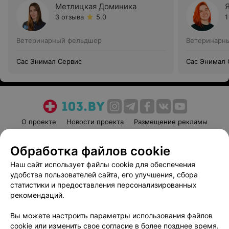
Метлицкая Доминика
3 отзыва
5.0
1
Ветеринарный фельдшер
Ветеринарн
Сас Энимал Сервис
Сас Энимал 
О проекте
Новости проекта
Размещение рекламы
Медицинский маркетинг
Публичный договор
Обработка файлов cookie
Пользовательское соглашение
Способы оплаты
Наш сайт использует файлы cookie для обеспечения
Вакансии
Партнеры
удобства пользователей сайта, его улучшения, сбора
Написать руководителю 103.by
статистики и предоставления персонализированных
Написать в поддержку
рекомендаций.
Персональные настройки cookie
Вы можете настроить параметры использования файлов
Обработка персональных данных
cookie или изменить свое согласие в более позднее время.