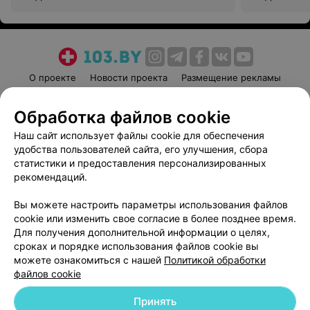
О проекте
Новости проекта
Размещение рекламы
Медицинский маркетинг
Публичный договор
Обработка файлов cookie
Пользовательское соглашение
Способы оплаты
Наш сайт использует файлы cookie для обеспечения
Вакансии
Партнеры
удобства пользователей сайта, его улучшения, сбора
Написать руководителю 103.by
статистики и предоставления персонализированных
Написать в поддержку
рекомендаций.
Персональные настройки cookie
Вы можете настроить параметры использования файлов
Обработка персональных данных
cookie или изменить свое согласие в более позднее время.
Для получения дополнительной информации о целях,
сроках и порядке использования файлов cookie вы
можете ознакомиться с нашей
Политикой обработки
файлов cookie
Принять
© 2026 ООО «Артокс Лаб», УНП 191700409
| 220012, Республика Беларусь,