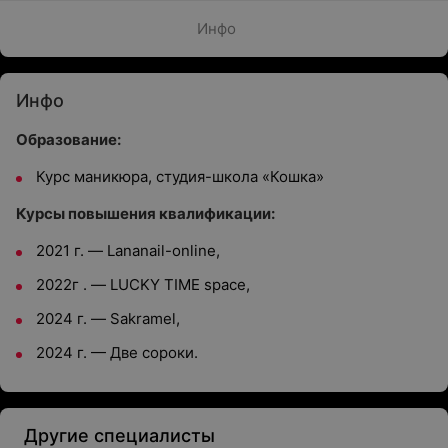
Инфо
Инфо
Образование:
Курс маникюра, студия-школа
«
Кошка
»
Курсы повышения квалификации:
2021 г.
—
Lananail-online,
2022г .
—
LUCKY TIME space,
2024 г.
—
Sakramel,
2024 г.
—
Две сороки.
Другие специалисты