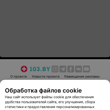
О проекте
Новости проекта
Размещение рекламы
Медицинский маркетинг
Публичный договор
Обработка файлов cookie
Пользовательское соглашение
Способы оплаты
Наш сайт использует файлы cookie для обеспечения
Вакансии
Партнеры
удобства пользователей сайта, его улучшения, сбора
Написать руководителю 103.by
статистики и предоставления персонализированных