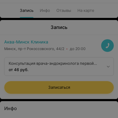
Запись
Инфо
Отзывы
На карте
Запись
Аква-Минск Клиника
Минск, пр-т Рокоссовского, 44/2
до 20:00
Консультация врача-эндокринолога первой
квалификационной категории
от 46 руб.
Записаться
Инфо