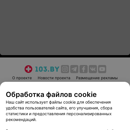
О проекте
Новости проекта
Размещение рекламы
Медицинский маркетинг
Публичный договор
Обработка файлов cookie
Пользовательское соглашение
Способы оплаты
Наш сайт использует файлы cookie для обеспечения
Вакансии
Партнеры
удобства пользователей сайта, его улучшения, сбора
Написать руководителю 103.by
статистики и предоставления персонализированных
Написать в поддержку
рекомендаций.
Персональные настройки cookie