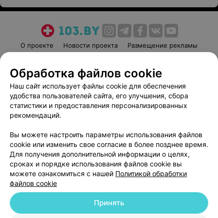
О проекте
Новости проекта
Размещение рекламы
Медицинский маркетинг
Публичный договор
Обработка файлов cookie
Пользовательское соглашение
Способы оплаты
Наш сайт использует файлы cookie для обеспечения
Вакансии
Партнеры
удобства пользователей сайта, его улучшения, сбора
Написать руководителю 103.by
статистики и предоставления персонализированных
Написать в поддержку
рекомендаций.
Персональные настройки cookie
Вы можете настроить параметры использования файлов
Обработка персональных данных
cookie или изменить свое согласие в более позднее время.
Для получения дополнительной информации о целях,
сроках и порядке использования файлов cookie вы
можете ознакомиться с нашей
Политикой обработки
файлов cookie
Принять
© 2026 ООО «Артокс Лаб», УНП 191700409
| 220012, Республика Беларусь,