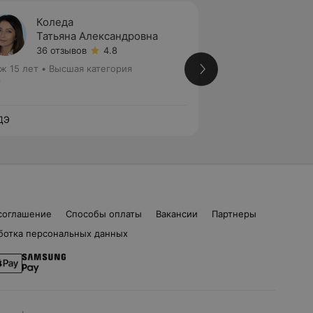
Коледа
Лище
Татьяна Александровна
Алекс
36 отзывов
4.8
33 отз
ж 15 лет
•
Высшая категория
Стаж 40 лет
•
Пер
р
Лор
ДЭ
ЛОДЭ
соглашение
Способы оплаты
Вакансии
Партнеры
ботка персональных данных