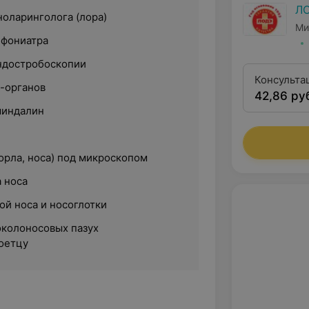
Л
ноларинголога (лора)
Ми
-фониатра
ндостробоскопии
Консульта
-органов
42,86 ру
второй кв
миндалин
орла, носа) под микроскопом
 носа
ой носа и носоглотки
колоносовых пазух
оетцу