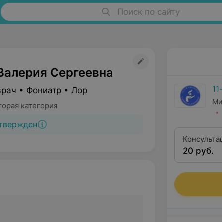
Поиск по сайту
Валерия Сергеевна
11
врач • Фониатр • Лор
Ми
торая категория
твержден
Консульта
20 руб.
второй кв