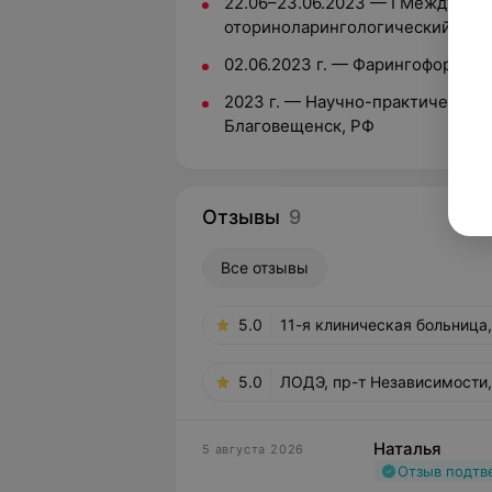
22.06–23.06.2023 — I Междуна
оториноларингологический форум
02.06.2023 г. — Фарингофорум, 
2023 г. — Научно-практическая 
Благовещенск, РФ
Отзывы
9
Все отзывы
5.0
11-я клиническая больница,
5.0
ЛОДЭ, пр-т Независимости
Наталья
5 августа 2026
Отзыв подт