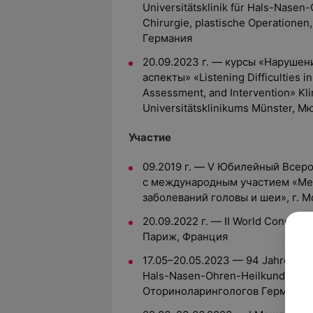
Universitätsklinik für Hals-Nase
Chirurgie, plastische Operatione
Германия
20.09.2023 г. — курсы «Нарушен
аспекты» «Listening Difficulties i
Assessment, and Intervention» Kli
Universitätsklinikums Münster, 
Участие
09.2019 г. — V Юбилейный Всер
с международным участием «Ме
заболеваний головы и шеи», г. М
20.09.2022 г. — II World Congress
Париж, Франция
17.05–20.05.2023 — 94 Jahresver
Hals-Nasen-Ohren-Heilkunde, Kop
Оториноларингологов Германии)