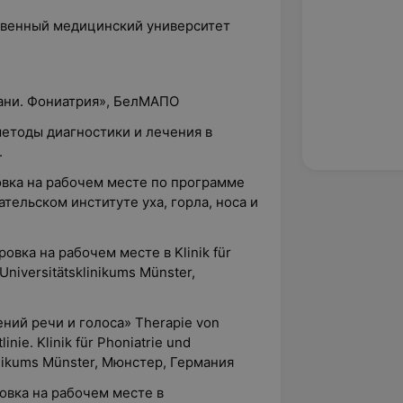
ственный медицинский университет
тани. Фониатрия», БелМАПО
методы диагностики и лечения в
.
овка на рабочем месте по программе
тельском институте уха, горла, носа и
овка на рабочем месте в Klinik für
Universitätsklinikums Münster,
ний речи и голоса» Therapie von
nie. Klinik für Phoniatrie und
linikums Münster, Мюнстер, Германия
овка на рабочем месте в