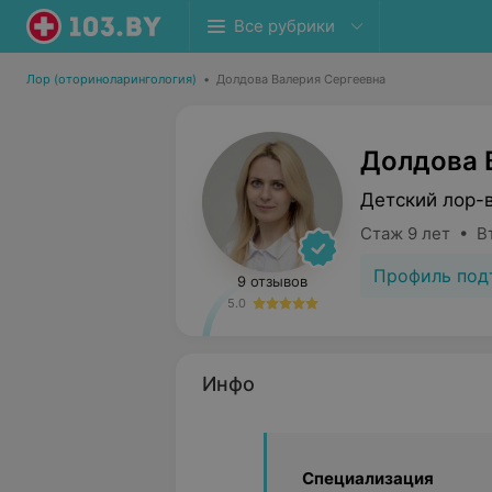
Все рубрики
Лор (оториноларингология)
•
Долдова Валерия Сергеевна
Долдова 
Детский лор-
Стаж 9 лет • В
Профиль под
9 отзывов
5.0
Инфо
Специализация