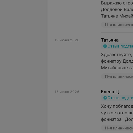
Выражаю огром
Долдовой Вале
Татьяне Михайл
11-я клиничес
Татьяна
19 июня 2026
Отзыв подт
Здравствуйте,
фониатру Долд
Михайловне за
11-я клиничес
Елена Ц.
15 июня 2026
Отзыв подт
Хочу поблагод
чуткое отноше
фониатра,  До
11-я клиничес