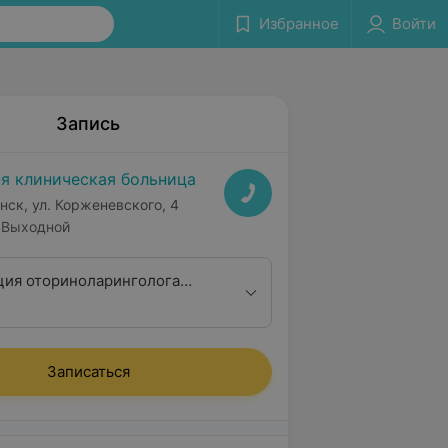
Избранное
Войти
Запись
-я клиническая больница
нск, ул. Корженевского, 4
Выходной
ция оториноларинголога
алификационной категории
Записаться