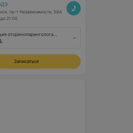
ОДЭ
нск, пр-т Независимости, 58А
до 21:00
ция оториноларинголога
б.
алификационной категории
Записаться