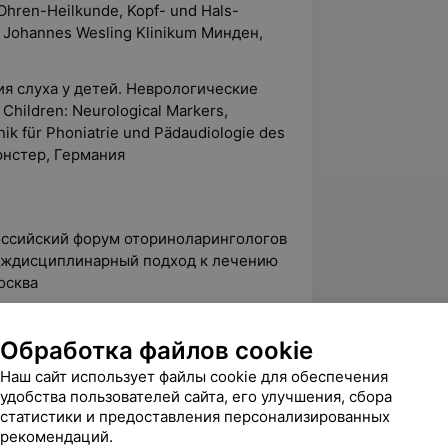
n-Ohren-Heilkunde, Kopf- und Hals-
n, Johannes Wesling Klinikum Mинден,
ия слуха у детей. Неврологические
n Children: Neurological Markers,
nik für Phoniatrie und Pädaudiologie des
Мюнстер, Германия
оссийский форум оториноларингологов
ждисциплинарный подход к лечению
осква
 on Otology, Rhinology & Laryngology, г.
Обработка файлов cookie
sammlung der Deutsche Gesellschaft für
Наш сайт использует файлы cookie для обеспечения
f- und Hals-Chirurgie (94-й Съезд
удобства пользователей сайта, его улучшения, сбора
, г. Лейпцих, Германия
статистики и предоставления персонализированных
рекомендаций.