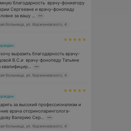
ную благодарность  врачу-фониатору 
рии Сергеевне и врачу-фонопеду  
овне за вашу ...
кая больница, ул. Корженевского, 4
вержден
 хочу выразить благодарность врачу-
овой В.С.и  врачу-фонопеду Татьяне 
 квалифицир...
кая больница, ул. Корженевского, 4
вержден
арить за высокий профессионализм и 
ние врача оториноларинголога-
лдову Валерию Сер...
кая больница, ул. Корженевского, 4