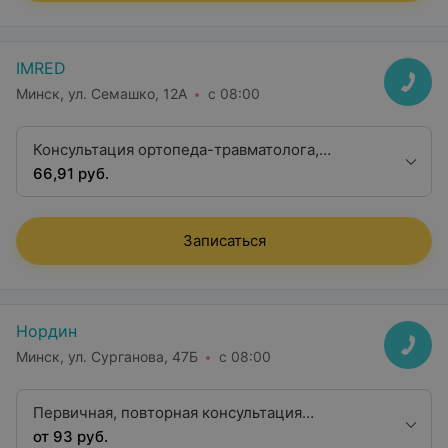
IMRED
Минск, ул. Семашко, 12А
с 08:00
Консультация ортопеда-травматолога,
кандидата медицинских наук
66,91 руб.
Записаться
Нордин
Минск, ул. Сурганова, 47Б
с 08:00
Первичная, повторная консультация
травматолога-ортопеда, доктора медицинских
от 93 руб.