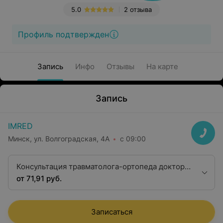
5.0
2 отзыва
Профиль подтвержден
Запись
Инфо
Отзывы
На карте
Запись
IMRED
Минск, ул. Волгоградская, 4А
с 09:00
Консультация травматолога-ортопеда доктора
медицинских наук
от 71,91 руб.
Записаться