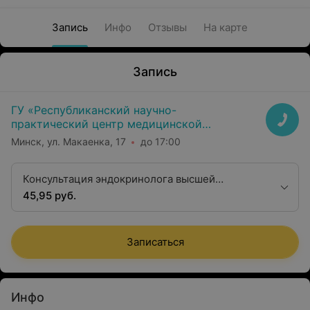
Запись
Инфо
Отзывы
На карте
Запись
ГУ «Республиканский научно-
практический центр медицинской
экспертизы и реабилитаци»
Минск, ул. Макаенка, 17
до 17:00
Консультация эндокринолога высшей
квалификационной категории
45,95 руб.
Записаться
Инфо