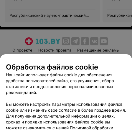
Республиканский научно-практический
Республикан
центр медицинской экспертизы и
центр медиц
реабилитации
реабилитац
О проекте
Новости проекта
Размещение рекламы
Медицинский маркетинг
Публичный договор
Обработка файлов cookie
Пользовательское соглашение
Способы оплаты
Наш сайт использует файлы cookie для обеспечения
Вакансии
Партнеры
удобства пользователей сайта, его улучшения, сбора
Написать руководителю 103.by
статистики и предоставления персонализированных
Написать в поддержку
рекомендаций.
Персональные настройки cookie
Вы можете настроить параметры использования файлов
Обработка персональных данных
cookie или изменить свое согласие в более позднее время.
Для получения дополнительной информации о целях,
сроках и порядке использования файлов cookie вы
можете ознакомиться с нашей
Политикой обработки