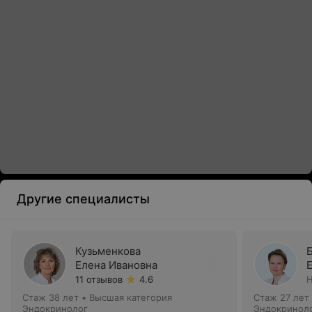
Другие специалисты
Кузьменкова
Елена Ивановна
11 отзывов
4.6
Н
Стаж 38 лет
•
Высшая категория
Стаж 27 лет
Эндокринолог
Эндокринол