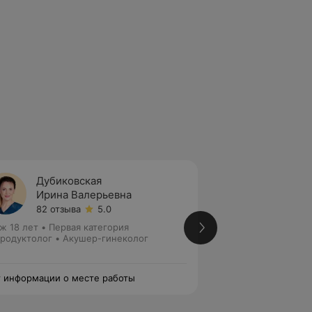
Дубиковская
Красн
Ирина Валерьевна
Тамар
82 отзыва
5.0
92 отз
ж 18 лет
•
Первая категория
Стаж 33 года
•
Пер
родуктолог • Акушер-гинеколог
Акушер-гинеколог
 информации о месте работы
Нет информации о