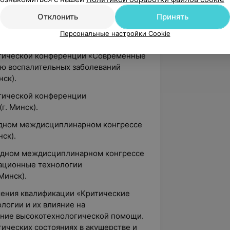
ктической конференции «Актуальные
и и профилактики инфекций
Отклонить
Принять
рофилактика преждевременных родов»
Персональные настройки Cookie
актической конференции «Современные
ию воспалительных заболеваний
нск).
ктической конференции
г. Минск).
родном междисциплинарном конгрессе
ск).
ародном междисциплинарном конгрессе
ационные технологии
Минск).
шения квалификации «Критические
ологии и их влияние на
ание высокотехнологической помощи.
ических состояниях в акушерстве и