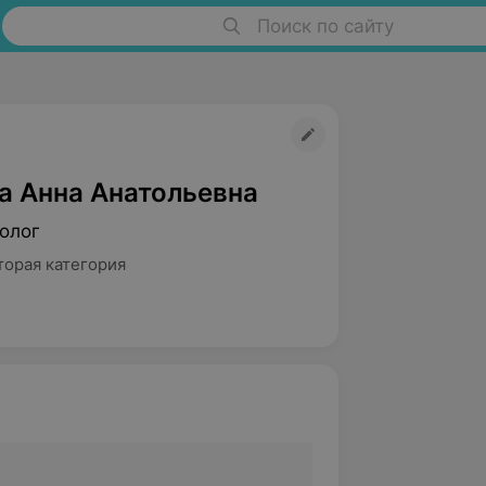
Поиск по сайту
а Анна Анатольевна
олог
торая категория