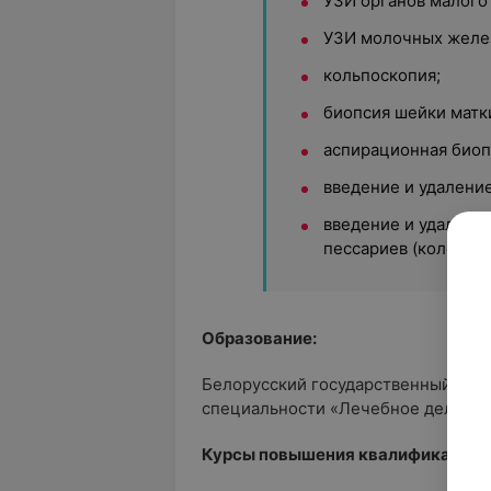
УЗИ органов малого 
УЗИ молочных желе
кольпоскопия;
биопсия шейки матк
аспирационная биоп
введение и удалени
введение и удалени
пессариев (колец).
Образование:
Белорусский государственный мед
специальности «Лечебное дело».
Курсы повышения квалификации: