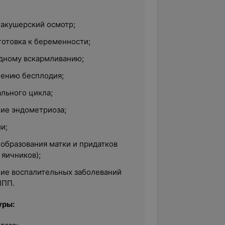
 акушерский осмотр;
готовка к беременности;
удному вскармливанию;
чению бесплодия;
льного цикла;
ние эндометриоза;
и;
образования матки и придатков
 яичников);
ние воспалительных заболеваний
ППП.
уры: