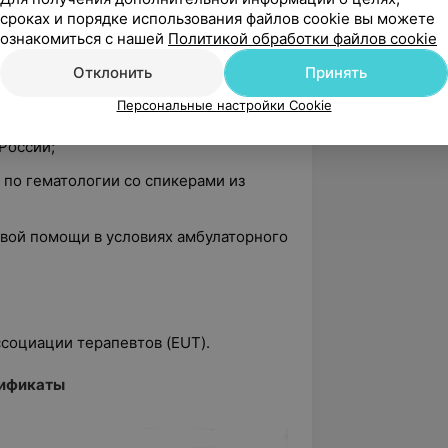
сроках и порядке использования файлов cookie вы можете
ознакомиться с нашей
Политикой обработки файлов cookie
ях, семинарах:
Отклонить
Принять
ческой гастроэнтерологии;
Персональные настройки Cookie
 Health Day со спикерами разных
России;
 по гематологии со спикерами из
рвой помощи в условиях амбулаторного
социации терапевтов (EUT).
ификаты