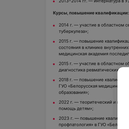
2013–2014 гг. —
интернатура
в У
Курсы, повышение квалификации:
2014 г. — участие в областном 
туберкулеза»;
2015 г. — повышение квалифика
состояния в клинике внутренних
медицинская академия последип
2015 г. — участие в областном
диагностика ревматических заб
2018 г. — повышение квалифика
ГУО «Белорусская медицинская
образования»;
2022 г. — теоритеческий и прак
помощь детям»;
2023 г. — повышение квалифика
профпатология» в ГУО «Белорус