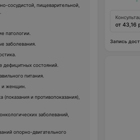
но-сосудистой, пищеварительной,
.
Консульта
от 43,16 
квалифика
е патологии.
Запись дост
е заболевания.
остика.
е дефицитных состояний.
вильного питания.
 и женщин.
 (показания и противопоказания),
.
 онкологических заболеваний,
ваний опорно-двигательного