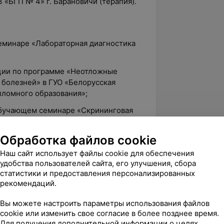
З «БГП № 4» г. Барановичи (терапия).
семинаре «Лабораторная диагностика
ции по программе «Неотложные
 болезней» в ГУО «Белорусская
ломного образования»;
 обучающем семинаре «Скрининговая
олеваний»;
Обработка файлов cookie
ции по программе «Профпатология» в
 академия последипломного
Наш сайт использует файлы cookie для обеспечения
удобства пользователей сайта, его улучшения, сбора
статистики и предоставления персонализированных
тический курс «Первая и неотложная
рекомендаций.
Вы можете настроить параметры использования файлов
ции по программе «Клиническая
cookie или изменить свое согласие в более позднее время.
ская медицинская академия
Для получения дополнительной информации о целях,