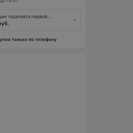
до 19:00
ция терапевта первой
руб.
ционной категории
упна только по телефону