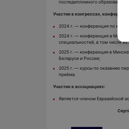
последипломного образования».
Участие в конгрессах, конференци
2024 г. — конференция по клини
2024 г. — конференция в Минске
специальностей, в том числе из 
2025 г. — конференция в Минске
Беларуси и России;
2025 г. — курсы по оказанию пе
приёма.
Участие в ассоциациях:
Является членом Евразийской ас
Серт