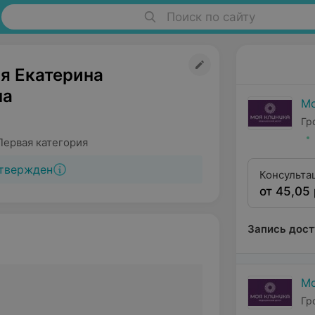
Поиск по сайту
я Екатерина
на
Мо
Гр
Первая категория
твержден
Консульта
от 45,05 
квалифика
Запись дост
Мо
Гр