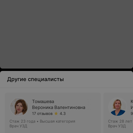
Другие специалисты
Томашева
Вероника Валентиновна
17 отзывов
4.3
9
Стаж 23 года
•
Высшая категория
Стаж 28 лет
Врач УЗД
Врач УЗД