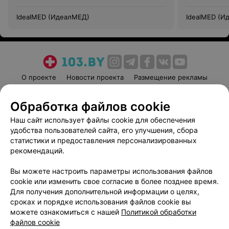
IdealMED (ИдеалМЕД)
IdealMED (И
О проекте
Новости проекта
Размещение рекламы
Медицинский маркетинг
Публичный договор
Обработка файлов cookie
Пользовательское соглашение
Способы оплаты
Наш сайт использует файлы cookie для обеспечения
Вакансии
Партнеры
удобства пользователей сайта, его улучшения, сбора
Написать руководителю 103.by
статистики и предоставления персонализированных
Написать в поддержку
рекомендаций.
Персональные настройки cookie
Вы можете настроить параметры использования файлов
Обработка персональных данных
cookie или изменить свое согласие в более позднее время.
Для получения дополнительной информации о целях,
сроках и порядке использования файлов cookie вы
можете ознакомиться с нашей
Политикой обработки
файлов cookie