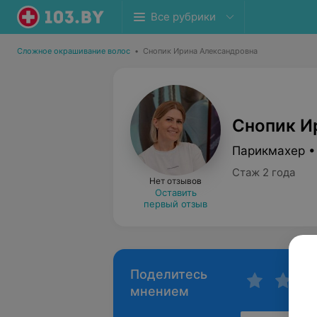
Все рубрики
Сложное окрашивание волос
•
Снопик Ирина Александровна
Снопик И
Парикмахер •
Стаж 2 года
Нет отзывов
Оставить
первый отзыв
Поделитесь
мнением