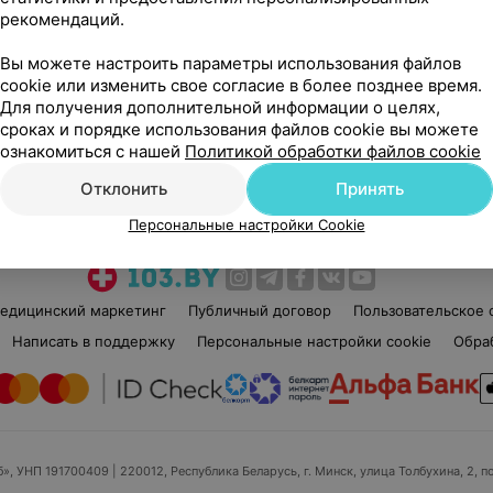
рекомендаций.
Вы можете настроить параметры использования файлов
cookie или изменить свое согласие в более позднее время.
Для получения дополнительной информации о целях,
сроках и порядке использования файлов cookie вы можете
Рекомендую
ознакомиться с нашей
Политикой обработки файлов cookie
Отклонить
Принять
Персональные настройки Cookie
едицинский маркетинг
Публичный договор
Пользовательское 
Написать в поддержку
Персональные настройки cookie
Обра
б», УНП 191700409
| 220012, Республика Беларусь, г. Минск, улица Толбухина, 2, п