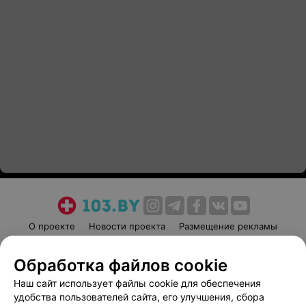
О проекте
Новости проекта
Размещение рекламы
Медицинский маркетинг
Публичный договор
Обработка файлов cookie
Пользовательское соглашение
Способы оплаты
Наш сайт использует файлы cookie для обеспечения
Вакансии
Партнеры
удобства пользователей сайта, его улучшения, сбора
Написать руководителю 103.by